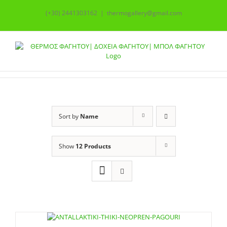
Skip
(+30) 2441303162
|
thermogallery@gmail.com
to
content
Sort by
Name
Show
12 Products