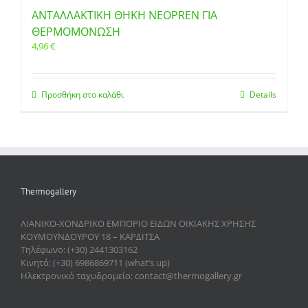
ΑΝΤΑΛΛΑΚΤΙΚΗ ΘΗΚΗ NEOPREN ΓΙΑ
ΘΕΡΜΟΜΟΝΩΣΗ
4,96
€
Προσθήκη στο καλάθι
Details
Thermogallery
ΛΙΑΝΙΚΟ-ΧΟΝΔΡΙΚΟ ΕΜΠΟΡΙΟ ΕΙΔΩΝ ΟΙΚΙΑΚΗΣ ΧΡΗΣΗΣ
ΚΟΥΜΟΥΝΔΟΥΡΟΥ 18 – ΚΑΡΔΙΤΣΑ
Τηλέφωνο: (+30) 2441303162
Κινητό: (+30) 6986869711 (what’s up)
Ηλεκτρονικό ταχυδρομείο: contact@thermogallery.gr