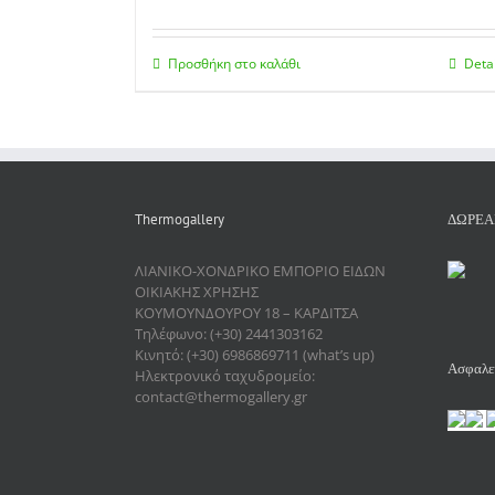
Προσθήκη στο καλάθι
Deta
Thermogallery
ΔΩΡΕΑ
ΛΙΑΝΙΚΟ-ΧΟΝΔΡΙΚΟ ΕΜΠΟΡΙΟ ΕΙΔΩΝ
ΟΙΚΙΑΚΗΣ ΧΡΗΣΗΣ
ΚΟΥΜΟΥΝΔΟΥΡΟΥ 18 – ΚΑΡΔΙΤΣΑ
Τηλέφωνο: (+30) 2441303162
Κινητό: (+30) 6986869711 (what’s up)
Ασφαλεί
Ηλεκτρονικό ταχυδρομείο:
contact@thermogallery.gr