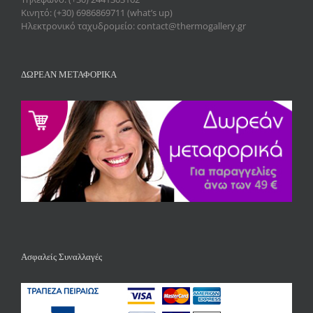
Κινητό: (+30) 6986869711 (what’s up)
Ηλεκτρονικό ταχυδρομείο: contact@thermogallery.gr
ΔΩΡΕΑΝ ΜΕΤΑΦΟΡΙΚΑ
Ασφαλείς Συναλλαγές