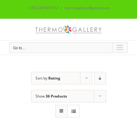
Skip
(+30) 2441303162
|
thermogallery@gmail.com
to
content
Go to...
Sort by
Rating
Show
36 Products