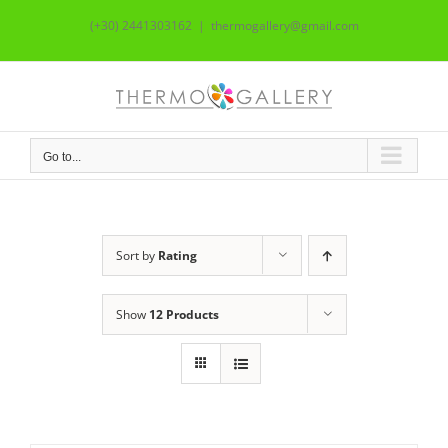
Skip
(+30) 2441303162
|
thermogallery@gmail.com
to
content
Go to...
Sort by
Rating
Show
12 Products