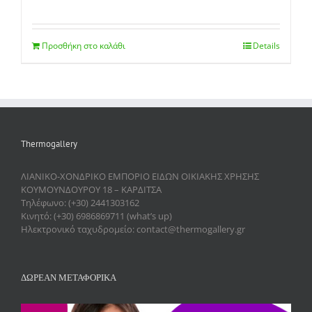
Προσθήκη στο καλάθι
Details
Thermogallery
ΛΙΑΝΙΚΟ-ΧΟΝΔΡΙΚΟ ΕΜΠΟΡΙΟ ΕΙΔΩΝ ΟΙΚΙΑΚΗΣ ΧΡΗΣΗΣ
ΚΟΥΜΟΥΝΔΟΥΡΟΥ 18 – ΚΑΡΔΙΤΣΑ
Τηλέφωνο: (+30) 2441303162
Κινητό: (+30) 6986869711 (what’s up)
Ηλεκτρονικό ταχυδρομείο: contact@thermogallery.gr
ΔΩΡΕΑΝ ΜΕΤΑΦΟΡΙΚΑ