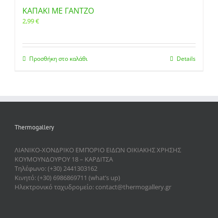
ΚΑΠΑΚΙ ΜΕ ΓΑΝΤΖΟ
2,99
€
Προσθήκη στο καλάθι
Details
Thermogallery
ΛΙΑΝΙΚΟ-ΧΟΝΔΡΙΚΟ ΕΜΠΟΡΙΟ ΕΙΔΩΝ ΟΙΚΙΑΚΗΣ ΧΡΗΣΗΣ
ΚΟΥΜΟΥΝΔΟΥΡΟΥ 18 – ΚΑΡΔΙΤΣΑ
Τηλέφωνο: (+30) 2441303162
Κινητό: (+30) 6986869711 (what’s up)
Ηλεκτρονικό ταχυδρομείο: contact@thermogallery.gr