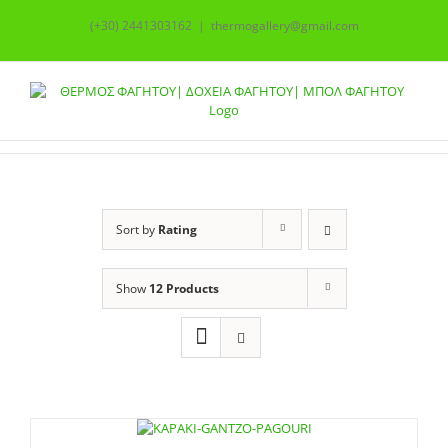
Skip
(+30) 2441303162
|
thermogallery@gmail.com
to
content
Sort by
Rating
Show
12 Products