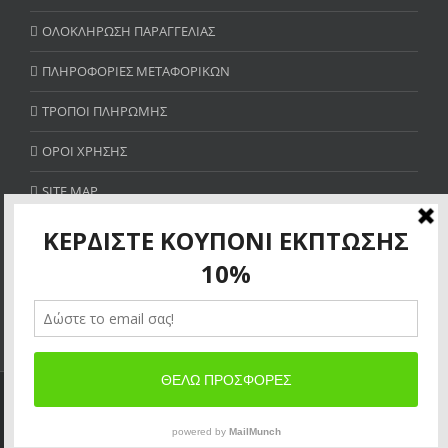
ΟΛΟΚΛΗΡΩΣΗ ΠΑΡΑΓΓΕΛΙΑΣ
ΠΛΗΡΟΦΟΡΙΕΣ ΜΕΤΑΦΟΡΙΚΩΝ
ΤΡΟΠΟΙ ΠΛΗΡΩΜΗΣ
ΟΡΟΙ ΧΡΗΣΗΣ
SITE MAP
ΚΕΡΔΙΣΤΕ ΚΟΥΠΟΝΙ ΕΚΠΤΩΣΗΣ 10%
×
Allow thermogallery.gr to send web push
notifications to your desktop.
Copyright 2018 THERMOGALLERY.GR| All Rights Reserved | Powered
Powered by SendPulse
by
ΚΑΤΑΣΚΕΥΗ ΙΣΤΟΣΕΛΙΔΩΝ
SEO
Allow
Don't allow