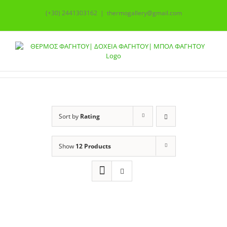
Skip
(+30) 2441303162
|
thermogallery@gmail.com
to
content
Sort by
Rating
Show
12 Products