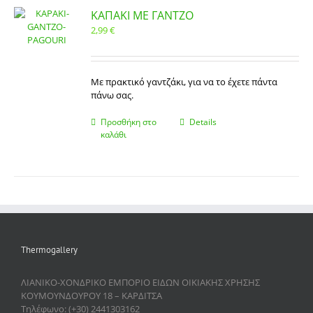
ΚΑΠΑΚΙ ΜΕ ΓΑΝΤΖΟ
2,99
€
Με πρακτικό γαντζάκι, για να το έχετε πάντα
πάνω σας.
Προσθήκη στο
Details
καλάθι
Thermogallery
ΛΙΑΝΙΚΟ-ΧΟΝΔΡΙΚΟ ΕΜΠΟΡΙΟ ΕΙΔΩΝ ΟΙΚΙΑΚΗΣ ΧΡΗΣΗΣ
ΚΟΥΜΟΥΝΔΟΥΡΟΥ 18 – ΚΑΡΔΙΤΣΑ
Τηλέφωνο: (+30) 2441303162