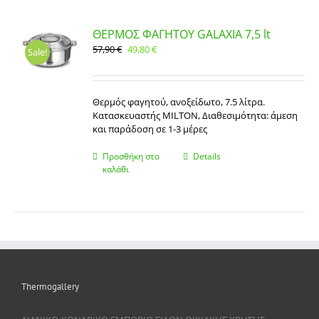
ΘΕΡΜΟΣ ΦΑΓΗΤΟΥ GALAXIA 7,5 lt
Original
Η
57,90
€
49,80
€
Sale!
price
τρέχουσα
was:
τιμή
57,90 €.
είναι:
Θερμός φαγητού, ανοξείδωτο, 7.5 λίτρα.
49,80 €.
Κατασκευαστής MILTON, Διαθεσιμότητα: άμεση
και παράδοση σε 1-3 μέρες
Προσθήκη στο
Details
καλάθι
Thermogallery