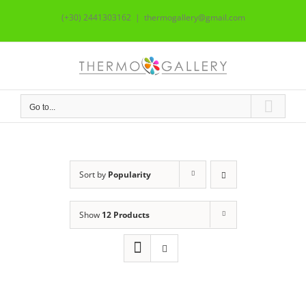
Skip
(+30) 2441303162
|
thermogallery@gmail.com
to
content
Go to...
Sort by
Popularity
Show
12 Products