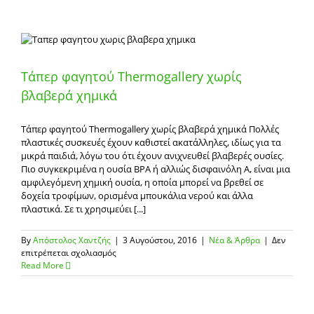
στα
πλαστικά
τάπερ
φαγητού
Τάπερ φαγητού Thermogallery χωρίς
βλαβερά χημικά
Τάπερ φαγητού Thermogallery χωρίς βλαβερά χημικά Πολλές
πλαστικές συσκευές έχουν καθιστεί ακατάλληλες, ιδίως για τα
μικρά παιδιά, λόγω του ότι έχουν ανιχνευθεί βλαβερές ουσίες.
Πιο συγκεκριμένα η ουσία BPA ή αλλιώς δισφαινόλη Α, είναι μια
αμφιλεγόμενη χημική ουσία, η οποία μπορεί να βρεθεί σε
δοχεία τροφίμων, ορισμένα μπουκάλια νερού και άλλα
πλαστικά. Σε τι χρησιμεύει [...]
By
Απόστολος Χαντζής
|
3 Αυγούστου, 2016
|
Νέα & Άρθρα
|
Δεν
στο
επιτρέπεται σχολιασμός
Τάπερ
Read More
φαγητού
Thermogallery
χωρίς