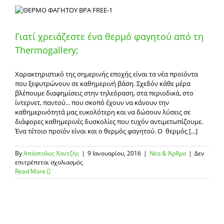
βλαβερά
χημικά
Γιατί χρειάζεστε ένα θερμό φαγητού από τη
Thermogallery;
Χαρακτηριστικό της σημερινής εποχής είναι τα νέα προϊόντα
που ξεφυτρώνουν σε καθημερινή βάση. Σχεδόν κάθε μέρα
βλέπουμε διαφημίσεις στην τηλεόραση, στα περιοδικά, στο
ίντερνετ, παντού... που σκοπό έχουν να κάνουν την
καθημερινότητά μας ευκολότερη και να δώσουν λύσεις σε
διάφορες καθημερινές δυσκολίες που τυχόν αντιμετωπίζουμε.
Ένα τέτοιο προϊόν είναι και ο θερμός φαγητού. Ο θερμός [...]
By
Απόστολος Χαντζής
|
9 Ιανουαρίου, 2016
|
Νέα & Άρθρα
|
Δεν
στο
επιτρέπεται σχολιασμός
Γιατί
Read More
χρειάζεστε
ένα
θερμό
φαγητού
από