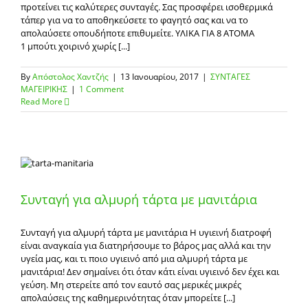
προτείνει τις καλύτερες συνταγές. Σας προσφέρει ισοθερμικά
τάπερ για να το αποθηκεύσετε το φαγητό σας και να το
απολαύσετε οπουδήποτε επιθυμείτε. ΥΛΙΚΑ ΓΙΑ 8 ΑΤΟΜΑ
1 μπούτι χοιρινό χωρίς [...]
By
Απόστολος Χαντζής
|
13 Ιανουαρίου, 2017
|
ΣΥΝΤΑΓΕΣ
ΜΑΓΕΙΡΙΚΗΣ
|
1 Comment
Read More
Συνταγή για αλμυρή τάρτα με μανιτάρια
Συνταγή για αλμυρή τάρτα με μανιτάρια Η υγιεινή διατροφή
είναι αναγκαία για διατηρήσουμε το βάρος μας αλλά και την
υγεία μας, και τι ποιο υγιεινό από μια αλμυρή τάρτα με
μανιτάρια! Δεν σημαίνει ότι όταν κάτι είναι υγιεινό δεν έχει και
γεύση. Μη στερείτε από τον εαυτό σας μερικές μικρές
απολαύσεις της καθημερινότητας όταν μπορείτε [...]