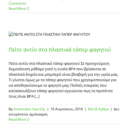
Comments
Read More
Πείτε αντίο στα πλαστικά τάπερ φαγητού
Πείτε αντίο στα πλαστικά τάπερ φαγητού Σε προηγούμενη
δημοσίευση μάθαμε γιατί η ουσία BPA που βρίσκεται σε
πλαστικά δοχεία και μπιμπερό είναι βλαβερή για την υγεία μας.
Τι γίνεται όμως με τα τάπερ φαγητού που χρησιμοποιούμε για
να αποθηκεύσουμε το φαγητό μας; Πολλές εταιρείες που
κατασκευάζουν τάπερ φαγητού εγγυώνται πως τα προϊόντα
τους είναι BPA [...]
By
Απόστολος Χαντζής
|
16 Αυγούστου, 2016
|
Νέα & Άρθρα
|
Δεν
στο
επιτρέπεται σχολιασμός
Πείτε
Read More
αντίο