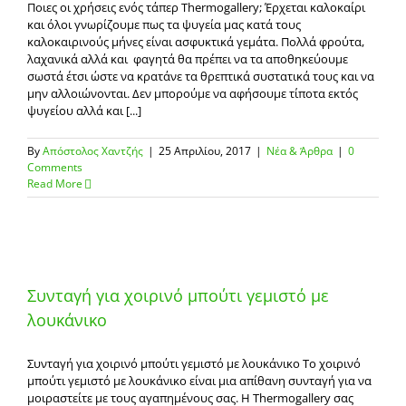
Ποιες οι χρήσεις ενός τάπερ Thermogallery; Έρχεται καλοκαίρι
και όλοι γνωρίζουμε πως τα ψυγεία μας κατά τους
καλοκαιρινούς μήνες είναι ασφυκτικά γεμάτα. Πολλά φρούτα,
λαχανικά αλλά και φαγητά θα πρέπει να τα αποθηκεύουμε
σωστά έτσι ώστε να κρατάνε τα θρεπτικά συστατικά τους και να
μην αλλοιώνονται. Δεν μπορούμε να αφήσουμε τίποτα εκτός
ψυγείου αλλά και [...]
By
Απόστολος Χαντζής
|
25 Απριλίου, 2017
|
Νέα & Άρθρα
|
0
Comments
Read More
Συνταγή για χοιρινό μπούτι γεμιστό με
λουκάνικο
Συνταγή για χοιρινό μπούτι γεμιστό με λουκάνικο Το χοιρινό
μπούτι γεμιστό με λουκάνικο είναι μια απίθανη συνταγή για να
μοιραστείτε με τους αγαπημένους σας. Η Thermogallery σας