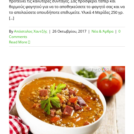
προτείνει τις καλύτερες συνταγές. Σας προσφέρει τάπερ και
θερμούς φαγητού για να το αποθηκεύσετε το φαγητό σας και να
το απολαύσετε οπουδήποτε επιθυμείτε. Υλικά 4 Μερίδες 250 γρ.
[...]
By
Απόστολος Χαντζής
|
26 Οκτωβρίου, 2017
|
Νέα & Άρθρα
|
0
Comments
Read More