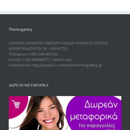
Thermogallery
ΛΙΑΝΙΚΟ-ΧΟΝΔΡΙΚΟ ΕΜΠΟΡΙΟ ΕΙΔΩΝ ΟΙΚΙΑΚΗΣ ΧΡΗΣΗΣ
ΚΟΥΜΟΥΝΔΟΥΡΟΥ 18 – ΚΑΡΔΙΤΣΑ
Τηλέφωνο: (+30) 2441303162
Κινητό: (+30) 6986869711 (what’s up)
Ηλεκτρονικό ταχυδρομείο: contact@thermogallery.gr
ΔΩΡΕΑΝ ΜΕΤΑΦΟΡΙΚΑ