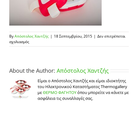
By
Απόστολος Χαντζής
|
18 Σεπτεμβρίου, 2015
|
Δεν επιτρέπεται
στο
σχολιασμός
παιδικός
θερμός
Paloma
fuchsia
About the Author:
Απόστολος Χαντζής
Είμαι ο Απόστολος Χαντζής και είμαι ιδιοκτήτης
του Ηλεκτρονικού Καταστήματος Thermogallery
με
ΘΕΡΜΟ ΦΑΓΗΤΟΥ
όπου μπορείτε να κάνετε με
ασφάλεια τις συναλλαγές σας.