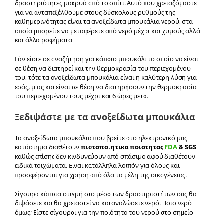
δραστηριότητες μακρυά από το σπίτι. Αυτό που χρειαζόμαστε
για να ανταπεξέλθουμε στους δύσκολους ρυθμούς της
καθημερινότητας είναι τα ανοξείδωτα μπουκάλια νερού, στα
οποία μπορείτε να μεταφέρετε από νερό μέχρι και χυμούς αλλά
και άλλα ροφήματα.
Εάν είστε σε αναζήτηση για κάποιο μπουκάλι το οποίο να είναι
σε θέση να διατηρεί και την θερμοκρασία του περιεχομένου
του, τότε τα ανοξείδωτα μπουκάλια είναι η καλύτερη λύση για
εσάς, μιας και είναι σε θέση να διατηρήσουν την θερμοκρασία
του περιεχομένου τους μέχρι και 6 ώρες μετά.
Ξεδιψάστε με τα ανοξείδωτα μπουκάλια
Τα ανοξείδωτα μπουκάλια που βρείτε στο ηλεκτρονικό μας
κατάστημα διαθέτουν
πιστοποιητικά ποιότητας
FDA
& SGS
καθώς επίσης δεν κινδυνεύουν από σπάσιμο αφού διαθέτουν
ειδικά τοιχώματα. Είναι κατάλληλα λοιπόν για όλους και
προσφέρονται για χρήση από όλα τα μέλη της οικογένειας.
Σίγουρα κάποια στιγμή στο μέσο των δραστηριοτήτων σας θα
διψάσετε και θα χρειαστεί να καταναλώσετε νερό. Ποιο νερό
όμως; Είστε σίγουροι για την ποιότητα του νερού στο σημείο