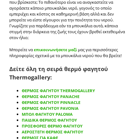
που βρίσκεστε; Το πιθανότερο είναι να αναγκαστείτε να
αγοράσετε κάποιο μπουκαλάκι νερό, γεγονός το οποίο
εμπεριέχει και κόστος σε καθημερινή βάση αλλά και δεν
μπορείτε να είστε σίγουροι για την ποιότητα του νερού.
Γνωρίζετε για παράδειγμα εάν τα μπουκάλια αυτά, κάποια
στιγμή στην διάρκεια της ζωής τους έχουν βρεθεί εκτεθειμένα
στον ήλιο;
Μπορείτε να
επικοινωνήσετε μαζί
μας για περισσότερες
πληροφορίες σχετικά με τα μπουκάλια νερού που θα βρείτε!
Δείτε όλη τη σειρά θερμό φαγητού
Thermogallery:
ΘΕΡΜΟΣ ΦΑΓΗΤΟΥ THERMOGALLERY
ΘΕΡΜΟΣ ΦΑΓΗΤΟΥ PANACHE
ΘΕΡΜΟΣ ΦΑΓΗΤΟΥ PINNACLE
ΘΕΡΜΟΣ ΦΑΓΗΤΟΥ PAVONIA
ΜΠΟΛ ΦΑΓΗΤΟΥ PALOMA
ΠΑΙΔΙΚΑ ΘΕΡΜΟΣ ΦΑΓΗΤΟΥ
ΠΡΟΣΦΟΡΕΣ ΘΕΡΜΟ ΦΑΓΗΤΟΥ
ΑΕΡΟΣΤΕΓΗ ΘΕΡΜΟΣ ΦΑΓΗΤΟΥ
ΘΕΡΜΟΣ ΓΙΑ ΚΑΦΕ