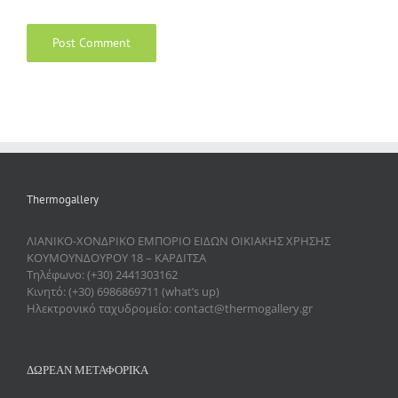
Thermogallery
ΛΙΑΝΙΚΟ-ΧΟΝΔΡΙΚΟ ΕΜΠΟΡΙΟ ΕΙΔΩΝ ΟΙΚΙΑΚΗΣ ΧΡΗΣΗΣ
ΚΟΥΜΟΥΝΔΟΥΡΟΥ 18 – ΚΑΡΔΙΤΣΑ
Τηλέφωνο: (+30) 2441303162
Κινητό: (+30) 6986869711 (what’s up)
Ηλεκτρονικό ταχυδρομείο: contact@thermogallery.gr
ΔΩΡΕΑΝ ΜΕΤΑΦΟΡΙΚΑ