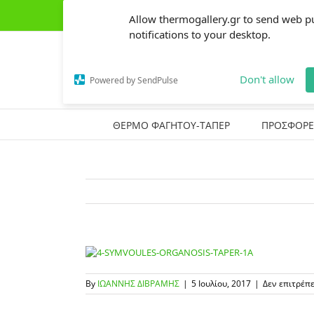
Skip
(+30) 2441303162
|
thermogallery@gmail.com
Allow thermogallery.gr to send web p
to
content
notifications to your desktop.
Don't allow
Powered by SendPulse
ΘΕΡΜΟ ΦΑΓΗΤΟΥ-ΤΑΠΕΡ
ΠΡΟΣΦΟΡΕ
By
ΙΩΑΝΝΗΣ ΔΙΒΡΑΜΗΣ
|
5 Ιουλίου, 2017
|
Δεν επιτρέπ