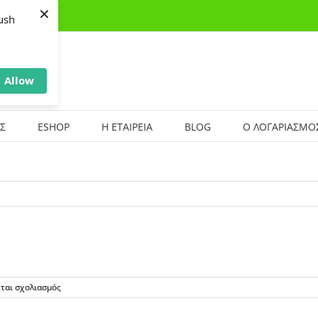
×
ush
Allow
Σ
ESHOP
Η ΕΤΑΙΡΕΙΑ
BLOG
Ο ΛΟΓΑΡΙΑΣΜΟ
στο
εται σχολιασμός
4-
SYMVOULES-