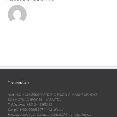
Thermogallery
ΛΙΑΝΙΚΟ-ΧΟΝΔΡΙΚΟ ΕΜΠΟΡΙΟ ΕΙΔΩΝ ΟΙΚΙΑΚΗΣ ΧΡΗΣΗΣ
ΚΟΥΜΟΥΝΔΟΥΡΟΥ 18 – ΚΑΡΔΙΤΣΑ
Τηλέφωνο: (+30) 2441303162
Κινητό: (+30) 6986869711 (what’s up)
Ηλεκτρονικό ταχυδρομείο: contact@thermogallery.gr