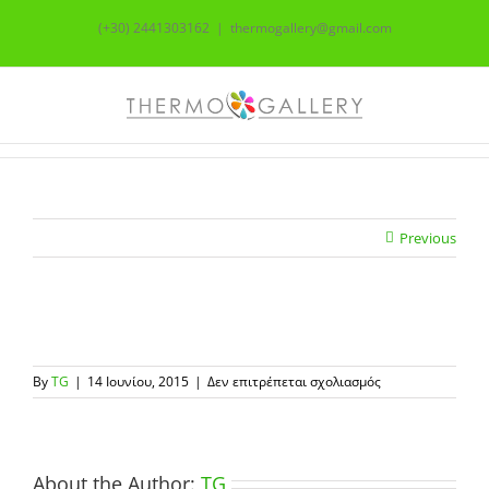
Skip
(+30) 2441303162
|
thermogallery@gmail.com
to
content
Previous
στο
By
TG
|
14 Ιουνίου, 2015
|
Δεν επιτρέπεται σχολιασμός
Θερμός-
φαγητού-
μπλε-
panache
About the Author:
TG