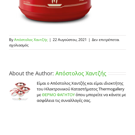
By
Απόστολος Χαντζής
|
22 Αυγούστου, 2021
|
Δεν επιτρέπεται
στο
σχολιασμός
CELESTIAL
10000
red
About the Author:
Απόστολος Χαντζής
Είμαι ο Απόστολος Χαντζής και είμαι ιδιοκτήτης
του Ηλεκτρονικού Καταστήματος Thermogallery
με
ΘΕΡΜΟ ΦΑΓΗΤΟΥ
όπου μπορείτε να κάνετε με
ασφάλεια τις συναλλαγές σας.