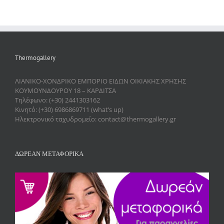
Thermogallery
ΛΙΑΝΙΚΟ-ΧΟΝΔΡΙΚΟ ΕΜΠΟΡΙΟ ΕΙΔΩΝ ΟΙΚΙΑΚΗΣ ΧΡΗΣΗΣ
ΚΟΥΜΟΥΝΔΟΥΡΟΥ 18 – ΚΑΡΔΙΤΣΑ
Τηλέφωνο: (+30) 2441303162
Κινητό: (+30) 6986869711 (what’s up)
Ηλεκτρονικό ταχυδρομείο: contact@thermogallery.gr
ΔΩΡΕΑΝ ΜΕΤΑΦΟΡΙΚΑ