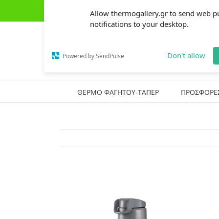
Skip
(+30) 2441303162
|
thermogallery@gmail.com
Allow thermogallery.gr to send web p
to
content
notifications to your desktop.
Don't allow
Powered by SendPulse
ΘΕΡΜΟ ΦΑΓΗΤΟΥ-ΤΑΠΕΡ
ΠΡΟΣΦΟΡΕ