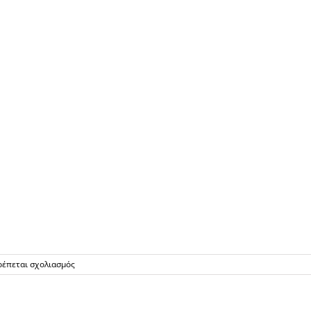
στο
ρέπεται σχολιασμός
Steel
Convey
900