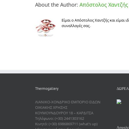
About the Author:
Απόστολος Χαντζής
Είμαι ο Απόστολος Χαντζής και είμαι 
συναλλαγές σας.
Thermogallery
ΔΩΡΕΑ
ΛΙΑΝΙΚΟ-ΧΟΝΔΡΙΚΟ ΕΜΠΟΡΙΟ ΕΙΔΩΝ
ΟΙΚΙΑΚΗΣ ΧΡΗΣΗΣ
ΚΟΥΜΟΥΝΔΟΥΡΟΥ 18 – ΚΑΡΔΙΤΣΑ
Τηλέφωνο: (+30) 2441303162
Κινητό: (+30) 6986869711 (what’s up)
Ασφαλεί