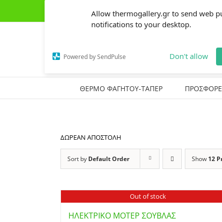
Skip
(+30) 2441303162
|
thermogallery@gmail.com
Allow thermogallery.gr to send web p
to
content
notifications to your desktop.
Don't allow
Powered by SendPulse
ΘΕΡΜΟ ΦΑΓΗΤΟΥ-ΤΑΠΕΡ
ΠΡΟΣΦΟΡΕ
ΔΩΡΕΑΝ ΑΠΟΣΤΟΛΗ
Sort by
Default Order
Show
12 P
Out of stock
ΗΛΕΚΤΡΙΚΟ ΜΟΤΕΡ ΣΟΥΒΛΑΣ