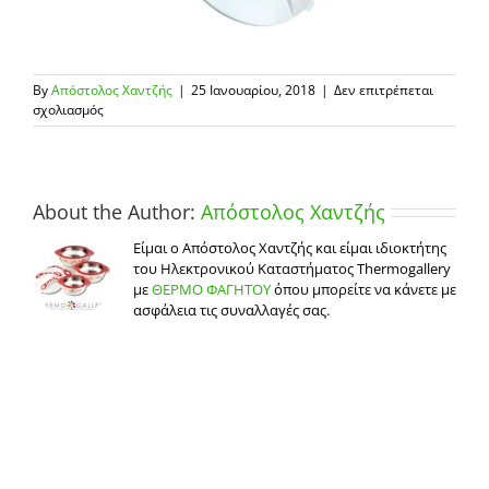
By
Απόστολος Χαντζής
|
25 Ιανουαρίου, 2018
|
Δεν επιτρέπεται
στο
σχολιασμός
deite-
poia-
einai-
4-
eidi-
About the Author:
Απόστολος Χαντζής
me-
taper-
Είμαι ο Απόστολος Χαντζής και είμαι ιδιοκτήτης
fagitoy-
του Ηλεκτρονικού Καταστήματος Thermogallery
2
με
ΘΕΡΜΟ ΦΑΓΗΤΟΥ
όπου μπορείτε να κάνετε με
ασφάλεια τις συναλλαγές σας.