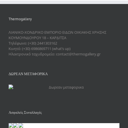
Thermogallery
ΛΙΑΝΙΚΟ-ΧΟΝΔΡΙΚΟ ΕΜΠΟΡΙΟ ΕΙΔΩΝ ΟΙΚΙΑΚΗΣ ΧΡΗΣΗΣ
ΚΟΥΜΟΥΝΔΟΥΡΟΥ 18 – ΚΑΡΔΙΤΣΑ
Τηλέφωνο: (+30) 2441303162
Κινητό: (+30) 6986869711 (what’s up)
Ηλεκτρονικό ταχυδρομείο: contact@thermogallery.gr
ΔΩΡΕΑΝ ΜΕΤΑΦΟΡΙΚΑ
Ασφαλείς Συναλλαγές