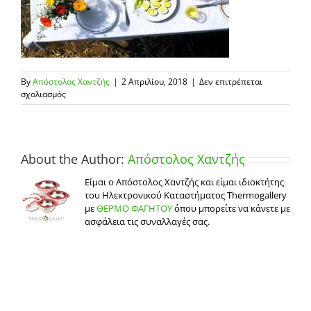
By
Απόστολος Χαντζής
|
2 Απριλίου, 2018
|
Δεν επιτρέπεται
στο
σχολιασμός
PASXA-
STIN-
EKSOXI
About the Author:
Απόστολος Χαντζής
Είμαι ο Απόστολος Χαντζής και είμαι ιδιοκτήτης
του Ηλεκτρονικού Καταστήματος Thermogallery
με
ΘΕΡΜΟ ΦΑΓΗΤΟΥ
όπου μπορείτε να κάνετε με
ασφάλεια τις συναλλαγές σας.