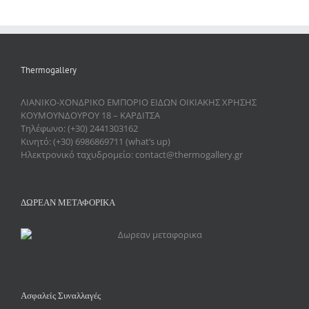
Thermogallery
ΛΙΑΝΙΚΟ-ΧΟΝΔΡΙΚΟ ΕΜΠΟΡΙΟ ΕΙΔΩΝ ΟΙΚΙΑΚΗΣ ΧΡΗΣΗΣ
ΚΟΥΜΟΥΝΔΟΥΡΟΥ 18 – ΚΑΡΔΙΤΣΑ
Τηλέφωνο: (+30) 2441303162
Κινητό: (+30) 6986869711 (what’s up)
Ηλεκτρονικό ταχυδρομείο: contact@thermogallery.gr
ΔΩΡΕΑΝ ΜΕΤΑΦΟΡΙΚΑ
Ασφαλείς Συναλλαγές