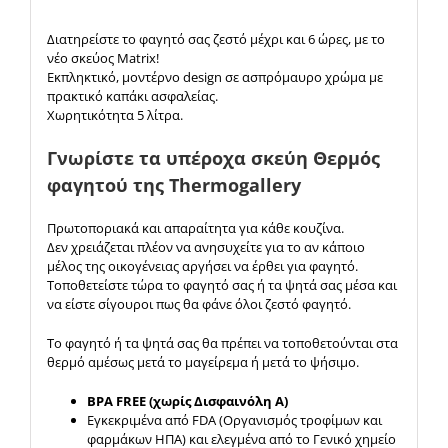
Διατηρείστε το φαγητό σας ζεστό μέχρι και 6 ώρες, με το
νέο σκεύος Matrix!
Εκπληκτικό, μοντέρνο design σε ασπρόμαυρο χρώμα με
πρακτικό καπάκι ασφαλείας.
Χωρητικότητα 5 λίτρα.
Γνωρίστε τα υπέροχα σκεύη Θερμός
φαγητού της Thermogallery
Πρωτοποριακά και απαραίτητα για κάθε κουζίνα.
Δεν χρειάζεται πλέον να ανησυχείτε για το αν κάποιο
μέλος της οικογένειας αργήσει να έρθει για φαγητό.
Τοποθετείστε τώρα το φαγητό σας ή τα ψητά σας μέσα και
να είστε σίγουροι πως θα φάνε όλοι ζεστό φαγητό.
Το φαγητό ή τα ψητά σας θα πρέπει να τοποθετούνται στα
θερμό αμέσως μετά το μαγείρεμα ή μετά το ψήσιμο.
BPA FREE (χωρίς Δισφαινόλη Α)
Εγκεκριμένα από FDA (Οργανισμός τροφίμων και
φαρμάκων ΗΠΑ) και ελεγμένα από το Γενικό χημείο