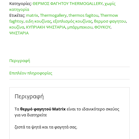
Κατηγορίες:
ΘΕΡΜΟΣ ΦΑΓΗΤΟΥ THERMOGALLERY
,
χωρίς
κατηγορία
Ετικέτες:
matrix
,
Thermogallery
,
thermos fagitou
,
Thermow
faghtoy
,
ειδη κουζίνας
,
εξοπλισμός κουζίνας
,
θερμοσ φαγητου
,
κουζίνα
,
ΚΥΠΡΙΑΚΗ ΨΗΣΤΑΡΙΑ
,
μπάρμπεκιου
,
ΦΟΥΚΟΥ
,
ΨΗΣΤΑΡΙΑ
Περιγραφή
Επιπλέον πληροφορίες
Περιγραφή
Τα
θερμό φαγητού Matrix
είναι το ιδανικότερο σκεύος
για να διατηρείτε
ζεστά τα ψητά και τα φαγητά σας.