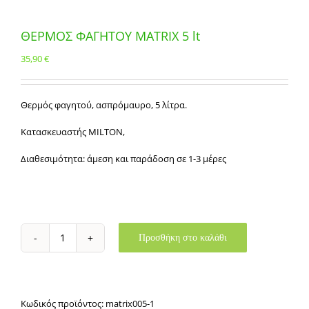
ΘΕΡΜΟΣ ΦΑΓΗΤΟΥ MATRIX 5 lt
35,90
€
Θερμός φαγητού, ασπρόμαυρο, 5 λίτρα.
Κατασκευαστής MILTON,
Διαθεσιμότητα: άμεση και παράδοση σε 1-3 μέρες
Προσθήκη στο καλάθι
ΘΕΡΜΟΣ
ΦΑΓΗΤΟΥ
MATRIX
5
lt
Κωδικός προϊόντος:
matrix005-1
ποσότητα