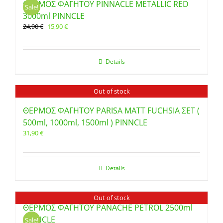
ΘΕΡΜΟΣ ΦΑΓΗΤΟΥ PINNACLE METALLIC RED
Sale!
3000ml PINNCLE
Original
Η
24,90
€
15,90
€
price
τρέχουσα
was:
τιμή
24,90 €.
είναι:
Details
15,90 €.
Out of stock
ΘΕΡΜΟΣ ΦΑΓΗΤΟΥ PARISA MATT FUCHSIA ΣΕΤ (
500ml, 1000ml, 1500ml ) PINNCLE
31,90
€
Details
Out of stock
ΘΕΡΜΟΣ ΦΑΓΗΤΟΥ PANACHE PETROL 2500ml
PINNCLE
Sale!