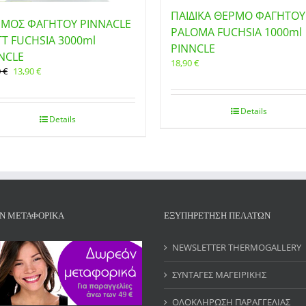
ΠΑΙΔΙΚΑ ΘΕΡΜΟ ΦΑΓΗΤΟΥ
ΜΟΣ ΦΑΓΗΤΟΥ PINNACLE
PALOMA FUCHSIA 1000ml
T FUCHSIA 3000ml
PINNCLE
NCLE
18,90
€
Original
Η
0
€
13,90
€
price
τρέχουσα
was:
τιμή
22,90 €.
είναι:
Details
Details
13,90 €.
Ν ΜΕΤΑΦΟΡΙΚΑ
ΕΞΥΠΗΡΕΤΗΣΗ ΠΕΛΑΤΩΝ
NEWSLETTER THERMOGALLERY
ΣΥΝΤΑΓΕΣ ΜΑΓΕΙΡΙΚΗΣ
ΟΛΟΚΛΗΡΩΣΗ ΠΑΡΑΓΓΕΛΙΑΣ