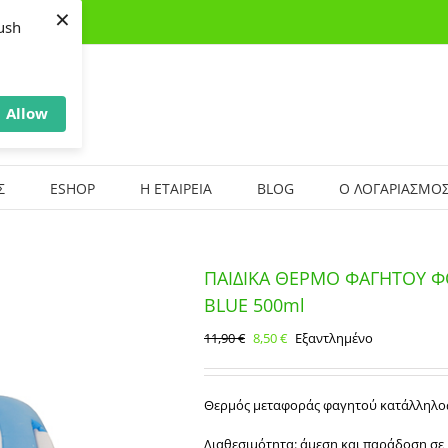
×
ush
Allow
Σ
ESHOP
Η ΕΤΑΙΡΕΙΑ
BLOG
Ο ΛΟΓΑΡΙΑΣΜΟΣ
ΠΑΙΔΙΚΑ ΘΕΡΜΟ ΦΑΓΗΤΟΥ 
BLUE 500ml
Original
Η
11,90
€
8,50
€
Εξαντλημένο
price
τρέχουσα
was:
τιμή
11,90 €.
είναι:
Θερμός μεταφοράς φαγητού κατάλληλος
8,50 €.
Διαθεσιμότητα: άμεση και παράδοση σε 