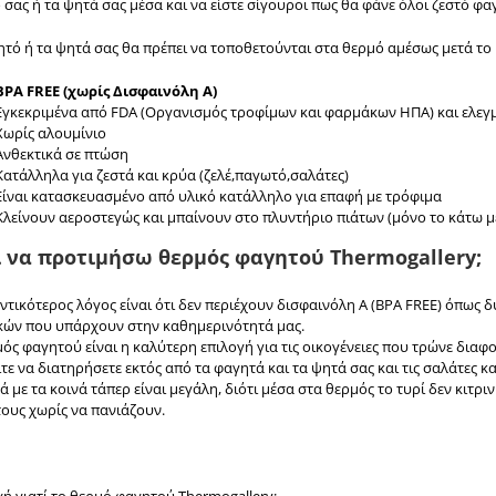
σας ή τα ψητά σας μέσα και να είστε σίγουροι πως θα φάνε όλοι ζεστό φα
ητό ή τα ψητά σας θα πρέπει να τοποθετούνται στα θερμό αμέσως μετά το 
BPA FREE (χωρίς Δισφαινόλη Α)
Εγκεκριμένα από FDA (Οργανισμός τροφίμων και φαρμάκων ΗΠΑ) και ελεγμ
Χωρίς αλουμίνιο
Ανθεκτικά σε πτώση
Κατάλληλα για ζεστά και κρύα (ζελέ,παγωτό,σαλάτες)
Είναι κατασκευασμένο από υλικό κατάλληλο για επαφή με τρόφιμα
Κλείνουν αεροστεγώς και μπαίνουν στο πλυντήριο πιάτων (μόνο το κάτω μέ
ί να προτιμήσω θερμός φαγητού Thermogallery;
ντικότερος λόγος είναι ότι δεν περιέχουν δισφαινόλη Α (BPA FREE) όπω
κών που υπάρχουν στην καθημερινότητά μας.
ός φαγητού είναι η καλύτερη επιλογή για τις οικογένειες που τρώνε διαφο
ε να διατηρήσετε εκτός από τα φαγητά και τα ψητά σας και τις σαλάτες κα
 με τα κοινά τάπερ είναι μεγάλη, διότι μέσα στα θερμός το τυρί δεν κιτριν
τους χωρίς να πανιάζουν.
ή γιατί το θερμό φαγητού Thermogallery: