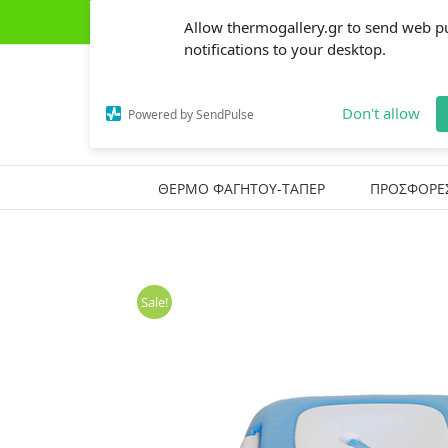
Skip
(+30) 2441303162
|
thermogallery@gmail.com
Allow thermogallery.gr to send web p
to
content
notifications to your desktop.
Don't allow
Powered by SendPulse
ΘΕΡΜΟ ΦΑΓΗΤΟΥ-ΤΑΠΕΡ
ΠΡΟΣΦΟΡΕ
Sale!