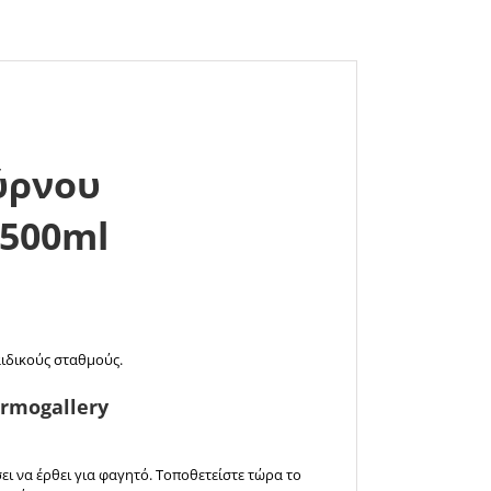
ύρνου
 500ml
αιδικούς σταθμούς.
rmogallery
σει να έρθει για φαγητό. Τοποθετείστε τώρα το