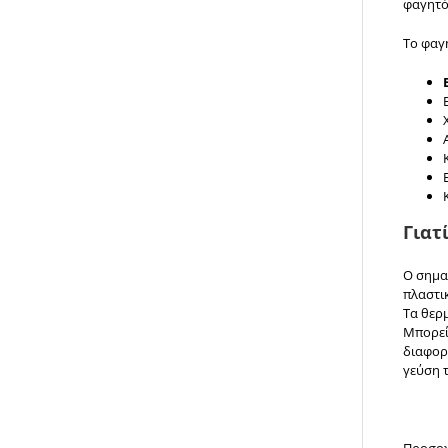
φαγητό 
Το φαγ
Γιατ
Ο σημα
πλαστι
Τα θερμ
Μπορείτ
διαφορά
γεύση 
Προσοχ