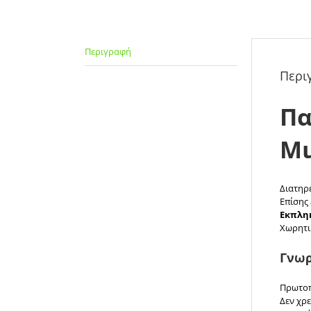
Περιγραφή
Περι
Πα
Μι
Διατηρε
Επίσης 
Εκπληκ
Χωρητι
Γνωρ
Πρωτοπ
Δεν χρε