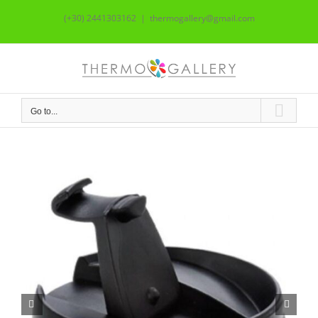
Skip
(+30) 2441303162
|
thermogallery@gmail.com
to
content
Go to...

