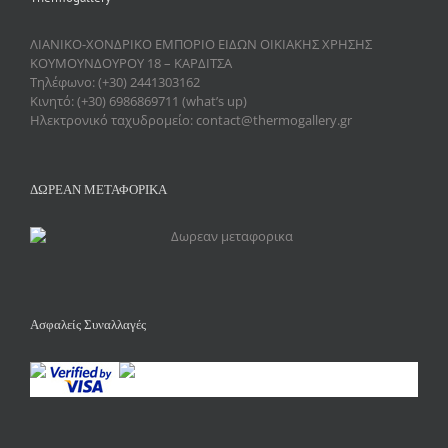
ΛΙΑΝΙΚΟ-ΧΟΝΔΡΙΚΟ ΕΜΠΟΡΙΟ ΕΙΔΩΝ ΟΙΚΙΑΚΗΣ ΧΡΗΣΗΣ
ΚΟΥΜΟΥΝΔΟΥΡΟΥ 18 – ΚΑΡΔΙΤΣΑ
Τηλέφωνο: (+30) 2441303162
Κινητό: (+30) 6986869711 (what’s up)
Ηλεκτρονικό ταχυδρομείο: contact@thermogallery.gr
ΔΩΡΕΑΝ ΜΕΤΑΦΟΡΙΚΑ
Ασφαλείς Συναλλαγές