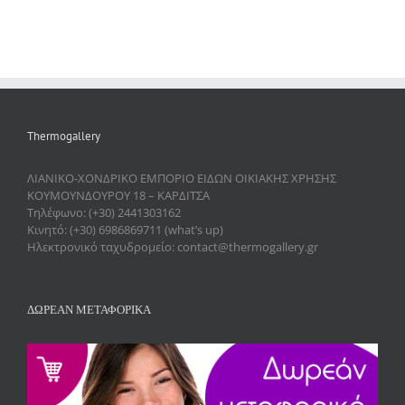
Thermogallery
ΛΙΑΝΙΚΟ-ΧΟΝΔΡΙΚΟ ΕΜΠΟΡΙΟ ΕΙΔΩΝ ΟΙΚΙΑΚΗΣ ΧΡΗΣΗΣ
ΚΟΥΜΟΥΝΔΟΥΡΟΥ 18 – ΚΑΡΔΙΤΣΑ
Τηλέφωνο: (+30) 2441303162
Κινητό: (+30) 6986869711 (what’s up)
Ηλεκτρονικό ταχυδρομείο: contact@thermogallery.gr
ΔΩΡΕΑΝ ΜΕΤΑΦΟΡΙΚΑ