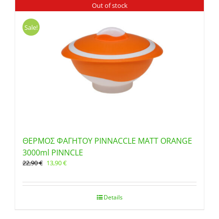
Out of stock
Sale!
ΘΕΡΜΟΣ ΦΑΓΗΤΟΥ PINNACCLE MATT ORANGE
3000ml PINNCLE
Original
Η
22,90
€
13,90
€
price
τρέχουσα
was:
τιμή
22,90 €.
είναι:
Details
13,90 €.