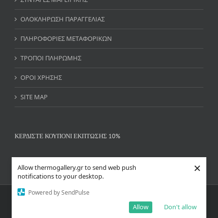
ΟΛΟΚΛΗΡΩΣΗ ΠΑΡΑΓΓΕΛΙΑΣ
ΠΛΗΡΟΦΟΡΙΕΣ ΜΕΤΑΦΟΡΙΚΩΝ
ΤΡΟΠΟΙ ΠΛΗΡΩΜΗΣ
ΟΡΟΙ ΧΡΗΣΗΣ
SITE MAP
ΚΕΡΔΙΣΤΕ ΚΟΥΠΟΝΙ ΕΚΠΤΩΣΗΣ 10%
×
Allow thermogallery.gr to send web push
notifications to your desktop.
Powered by SendPulse
Copyright 2018 THERMOGALLERY.GR| All Rights Reserved | Powered
Allow
Don't allow
by
ΚΑΤΑΣΚΕΥΗ ΙΣΤΟΣΕΛΙΔΩΝ
SEO