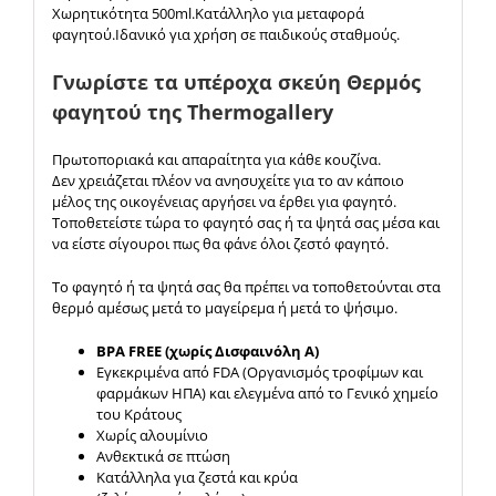
Χωρητικότητα 500ml.Κατάλληλο για μεταφορά
φαγητού.Ιδανικό για χρήση σε παιδικούς σταθμούς.
Γνωρίστε τα υπέροχα σκεύη Θερμός
φαγητού της Thermogallery
Πρωτοποριακά και απαραίτητα για κάθε κουζίνα.
Δεν χρειάζεται πλέον να ανησυχείτε για το αν κάποιο
μέλος της οικογένειας αργήσει να έρθει για φαγητό.
Τοποθετείστε τώρα το φαγητό σας ή τα ψητά σας μέσα και
να είστε σίγουροι πως θα φάνε όλοι ζεστό φαγητό.
Το φαγητό ή τα ψητά σας θα πρέπει να τοποθετούνται στα
θερμό αμέσως μετά το μαγείρεμα ή μετά το ψήσιμο.
BPA FREE (χωρίς Δισφαινόλη Α)
Εγκεκριμένα από FDA (Οργανισμός τροφίμων και
φαρμάκων ΗΠΑ) και ελεγμένα από το Γενικό χημείο
του Κράτους
Χωρίς αλουμίνιο
Ανθεκτικά σε πτώση
Κατάλληλα για ζεστά και κρύα