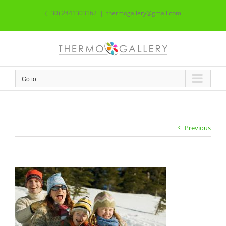
Skip
(+30) 2441303162
|
thermogallery@gmail.com
to
content
Go to...
Previous