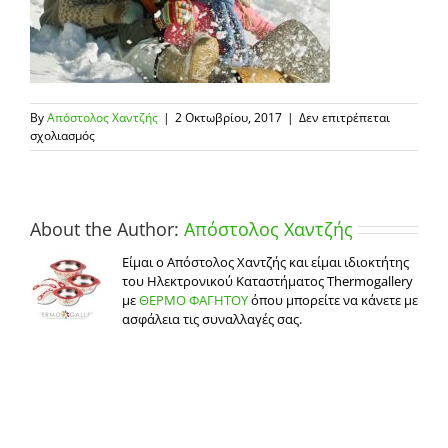
By
Απόστολος Χαντζής
|
2 Οκτωβρίου, 2017
|
Δεν επιτρέπεται
στο
σχολιασμός
snak-
gia-
xeimerines-
diakopes-
pos-
About the Author:
Απόστολος Χαντζής
meinete-
zestoi-
Είμαι ο Απόστολος Χαντζής και είμαι ιδιοκτήτης
ygieis-
του Ηλεκτρονικού Καταστήματος Thermogallery
2
με
ΘΕΡΜΟ ΦΑΓΗΤΟΥ
όπου μπορείτε να κάνετε με
ασφάλεια τις συναλλαγές σας.