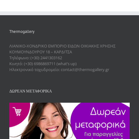
Thermogallery
ΛΙΑΝΙΚΟ-ΧΟΝΔΡΙΚΟ ΕΜΠΟΡΙΟ ΕΙΔΩΝ ΟΙΚΙΑΚΗΣ ΧΡΗΣΗΣ
ΚΟΥΜΟΥΝΔΟΥΡΟΥ 18 – ΚΑΡΔΙΤΣΑ
Τηλέφωνο: (+30) 2441303162
Κινητό: (+30) 6986869711 (what’s up)
Ηλεκτρονικό ταχυδρομείο: contact@thermogallery.gr
ΔΩΡΕΑΝ ΜΕΤΑΦΟΡΙΚΑ