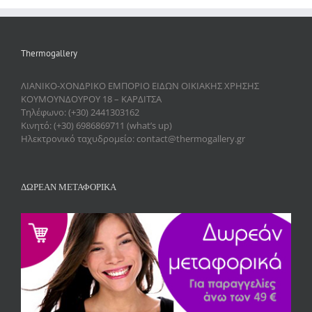
Thermogallery
ΛΙΑΝΙΚΟ-ΧΟΝΔΡΙΚΟ ΕΜΠΟΡΙΟ ΕΙΔΩΝ ΟΙΚΙΑΚΗΣ ΧΡΗΣΗΣ
ΚΟΥΜΟΥΝΔΟΥΡΟΥ 18 – ΚΑΡΔΙΤΣΑ
Τηλέφωνο: (+30) 2441303162
Κινητό: (+30) 6986869711 (what’s up)
Ηλεκτρονικό ταχυδρομείο: contact@thermogallery.gr
ΔΩΡΕΑΝ ΜΕΤΑΦΟΡΙΚΑ