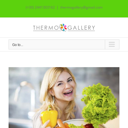
Skip
(+30) 2441303162
|
thermogallery@gmail.com
to
content
Go to...