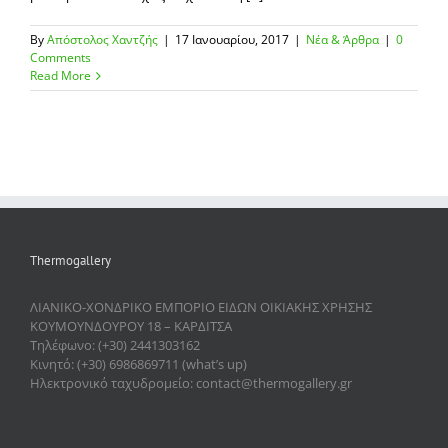
By
Απόστολος Χαντζής
|
17 Ιανουαρίου, 2017
|
Νέα & Άρθρα
|
0
Comments
Read More
Thermogallery
ΛΙΑΝΙΚΟ-ΧΟΝΔΡΙΚΟ ΕΜΠΟΡΙΟ ΕΙΔΩΝ ΟΙΚΙΑΚΗΣ ΧΡΗΣΗΣ
ΚΟΥΜΟΥΝΔΟΥΡΟΥ 18 – ΚΑΡΔΙΤΣΑ
Τηλέφωνο: (+30) 2441303162
Κινητό: (+30) 6986869711 (what’s up)
Ηλεκτρονικό ταχυδρομείο: contact@thermogallery.gr