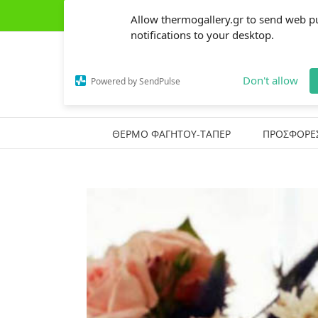
Skip
(+30) 2441303162
|
thermogallery@gmail.com
Allow thermogallery.gr to send web p
to
content
notifications to your desktop.
Don't allow
Powered by SendPulse
ΘΕΡΜΟ ΦΑΓΗΤΟΥ-ΤΑΠΕΡ
ΠΡΟΣΦΟΡΕ