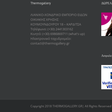
Thermogallery
ΔΩΡΕΑ
ΛΙΑΝΙΚΟ-ΧΟΝΔΡΙΚΟ ΕΜΠΟΡΙΟ ΕΙΔΩΝ
ΟΙΚΙΑΚΗΣ ΧΡΗΣΗΣ
ΚΟΥΜΟΥΝΔΟΥΡΟΥ 18 – ΚΑΡΔΙΤΣΑ
Τηλέφωνο: (+30) 2441303162
Κινητό: (+30) 6986869711 (what’s up)
Ηλεκτρονικό ταχυδρομείο:
contact@thermogallery.gr
Ασφαλεί
Copyright 2018 THERMOGALLERY.GR| All Rights Reserved