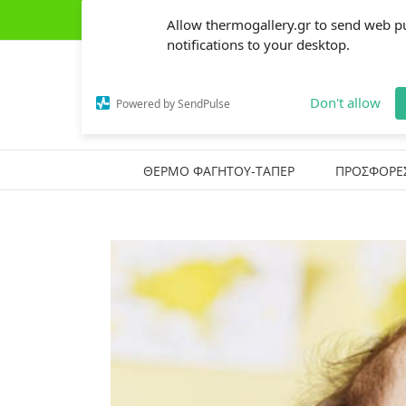
Skip
(+30) 2441303162
|
thermogallery@gmail.com
Allow thermogallery.gr to send web p
to
content
notifications to your desktop.
Don't allow
Powered by SendPulse
ΘΕΡΜΟ ΦΑΓΗΤΟΥ-ΤΑΠΕΡ
ΠΡΟΣΦΟΡΕ