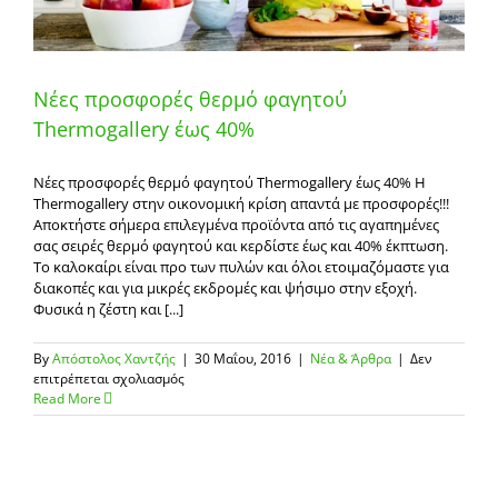
Νέες προσφορές θερμό φαγητού
Thermogallery έως 40%
Νέες προσφορές θερμό φαγητού Thermogallery έως 40% H
Thermogallery στην οικονομική κρίση απαντά με προσφορές!!!
Αποκτήστε σήμερα επιλεγμένα προϊόντα από τις αγαπημένες
σας σειρές θερμό φαγητού και κερδίστε έως και 40% έκπτωση.
Το καλοκαίρι είναι προ των πυλών και όλοι ετοιμαζόμαστε για
διακοπές και για μικρές εκδρομές και ψήσιμο στην εξοχή.
Φυσικά η ζέστη και [...]
By
Απόστολος Χαντζής
|
30 Μαΐου, 2016
|
Νέα & Άρθρα
|
Δεν
στο
επιτρέπεται σχολιασμός
Νέες
Read More
προσφορές
θερμό
φαγητού
Thermogallery
έως