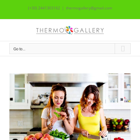
Skip
(+30) 2441303162
|
thermogallery@gmail.com
to
content
Go to...