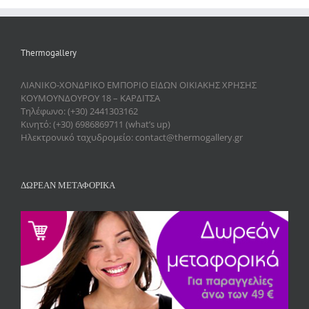
Thermogallery
ΛΙΑΝΙΚΟ-ΧΟΝΔΡΙΚΟ ΕΜΠΟΡΙΟ ΕΙΔΩΝ ΟΙΚΙΑΚΗΣ ΧΡΗΣΗΣ
ΚΟΥΜΟΥΝΔΟΥΡΟΥ 18 – ΚΑΡΔΙΤΣΑ
Τηλέφωνο: (+30) 2441303162
Κινητό: (+30) 6986869711 (what’s up)
Ηλεκτρονικό ταχυδρομείο: contact@thermogallery.gr
ΔΩΡΕΑΝ ΜΕΤΑΦΟΡΙΚΑ