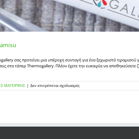
ramisu
allery σας προτείνει μια υπέροχη συνταγή για ένα ξεχωριστό τιραμισού γ
εις στα τάπερ Thermogallery. Πλέον έχετε την ευκαιρία να αποθηκεύσετε 
στο
Σ ΜΑΓΕΙΡΙΚΗΣ
|
Δεν επιτρέπεται σχολιασμός
Νόστιμη
συνταγή
για
banana
bread
tiramisu