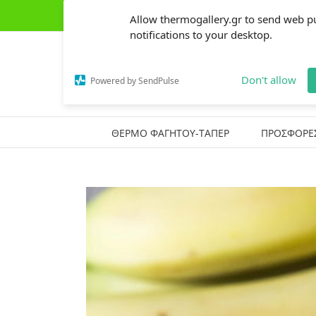
Skip
(+30) 2441303162
|
thermogallery@gmail.com
Allow thermogallery.gr to send web p
to
content
notifications to your desktop.
Don't allow
Powered by SendPulse
ΘΕΡΜΟ ΦΑΓΗΤΟΥ-ΤΑΠΕΡ
ΠΡΟΣΦΟΡΕ