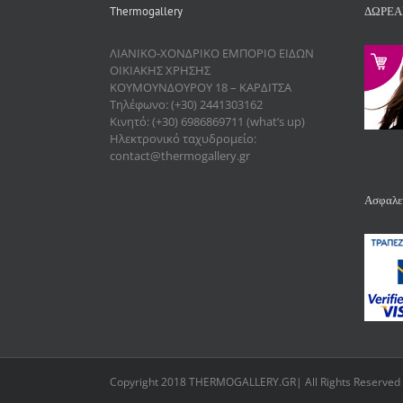
Thermogallery
ΔΩΡΕΑ
ΛΙΑΝΙΚΟ-ΧΟΝΔΡΙΚΟ ΕΜΠΟΡΙΟ ΕΙΔΩΝ
ΟΙΚΙΑΚΗΣ ΧΡΗΣΗΣ
ΚΟΥΜΟΥΝΔΟΥΡΟΥ 18 – ΚΑΡΔΙΤΣΑ
Τηλέφωνο: (+30) 2441303162
Κινητό: (+30) 6986869711 (what’s up)
Ηλεκτρονικό ταχυδρομείο:
contact@thermogallery.gr
Ασφαλεί
Copyright 2018 THERMOGALLERY.GR| All Rights Reserved