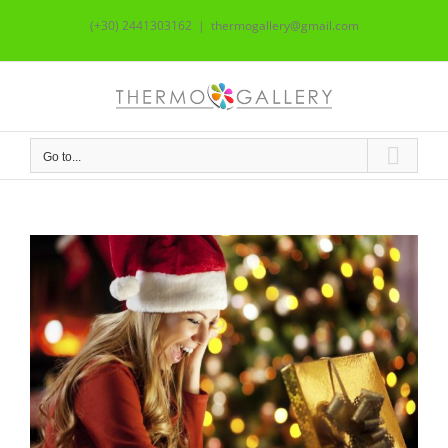
Skip
(+30) 2441303162
|
thermogallery@gmail.com
to
content
Go to...