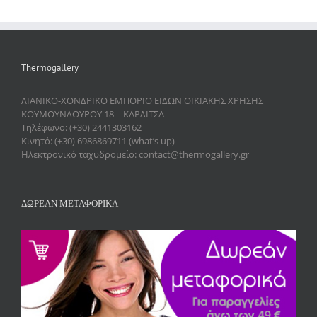
Thermogallery
ΛΙΑΝΙΚΟ-ΧΟΝΔΡΙΚΟ ΕΜΠΟΡΙΟ ΕΙΔΩΝ ΟΙΚΙΑΚΗΣ ΧΡΗΣΗΣ
ΚΟΥΜΟΥΝΔΟΥΡΟΥ 18 – ΚΑΡΔΙΤΣΑ
Τηλέφωνο: (+30) 2441303162
Κινητό: (+30) 6986869711 (what’s up)
Ηλεκτρονικό ταχυδρομείο: contact@thermogallery.gr
ΔΩΡΕΑΝ ΜΕΤΑΦΟΡΙΚΑ