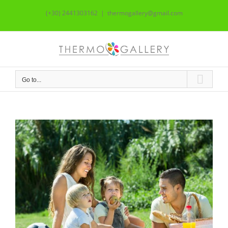
Skip
(+30) 2441303162
|
thermogallery@gmail.com
to
content
Go to...