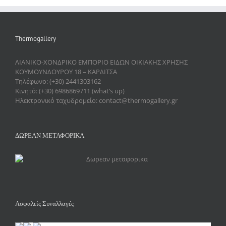
Thermogallery
ΛΙΑΝΙΚΟ-ΧΟΝΔΡΙΚΟ ΕΜΠΟΡΙΟ ΕΙΔΩΝ ΟΙΚΙΑΚΗΣ ΧΡΗΣΗΣ
ΚΟΥΜΟΥΝΔΟΥΡΟΥ 18 – ΚΑΡΔΙΤΣΑ
Τηλέφωνο: (+30) 2441303162
Κινητό: (+30) 6986869711 (what’s up)
Ηλεκτρονικό ταχυδρομείο: contact@thermogallery.gr
ΔΩΡΕΑΝ ΜΕΤΑΦΟΡΙΚΑ
Ασφαλείς Συναλλαγές