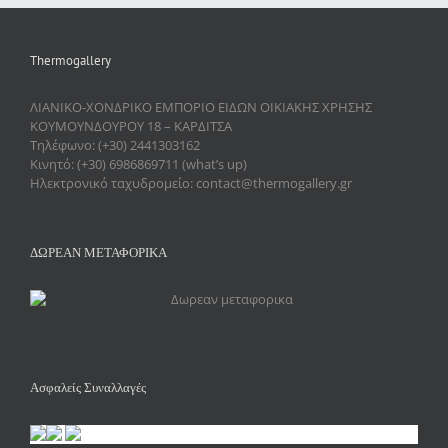
Thermogallery
ΛΙΑΝΙΚΟ-ΧΟΝΔΡΙΚΟ ΕΜΠΟΡΙΟ ΕΙΔΩΝ ΟΙΚΙΑΚΗΣ ΧΡΗΣΗΣ
ΚΟΥΜΟΥΝΔΟΥΡΟΥ 18 – ΚΑΡΔΙΤΣΑ
Τηλέφωνο: (+30) 2441303162
Κινητό: (+30) 6986869711 (what’s up)
Ηλεκτρονικό ταχυδρομείο: contact@thermogallery.gr
ΔΩΡΕΑΝ ΜΕΤΑΦΟΡΙΚΑ
Ασφαλείς Συναλλαγές