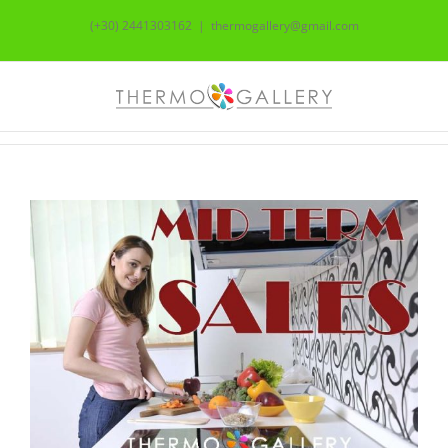
Skip
(+30) 2441303162
|
thermogallery@gmail.com
to
content