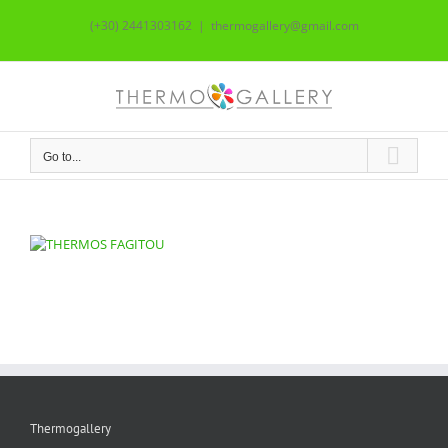
Skip
(+30) 2441303162
|
thermogallery@gmail.com
to
content
Go to...
Thermogallery