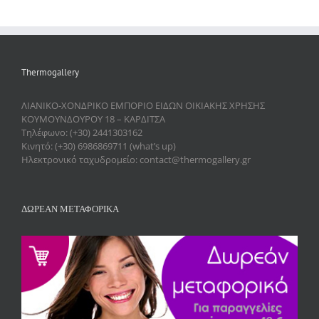
Thermogallery
ΛΙΑΝΙΚΟ-ΧΟΝΔΡΙΚΟ ΕΜΠΟΡΙΟ ΕΙΔΩΝ ΟΙΚΙΑΚΗΣ ΧΡΗΣΗΣ
ΚΟΥΜΟΥΝΔΟΥΡΟΥ 18 – ΚΑΡΔΙΤΣΑ
Τηλέφωνο: (+30) 2441303162
Κινητό: (+30) 6986869711 (what’s up)
Ηλεκτρονικό ταχυδρομείο: contact@thermogallery.gr
ΔΩΡΕΑΝ ΜΕΤΑΦΟΡΙΚΑ