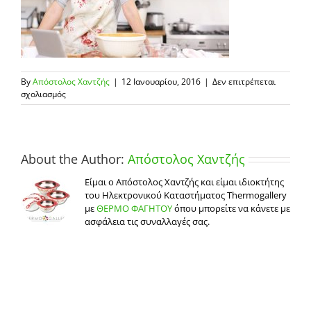
By
Απόστολος Χαντζής
|
12 Ιανουαρίου, 2016
|
Δεν επιτρέπεται
στο
σχολιασμός
ΘΕΡΜΟ
ΦΑΓΗΤΟΥ
BPA
FREE-
1
About the Author:
Απόστολος Χαντζής
Είμαι ο Απόστολος Χαντζής και είμαι ιδιοκτήτης
του Ηλεκτρονικού Καταστήματος Thermogallery
με
ΘΕΡΜΟ ΦΑΓΗΤΟΥ
όπου μπορείτε να κάνετε με
ασφάλεια τις συναλλαγές σας.