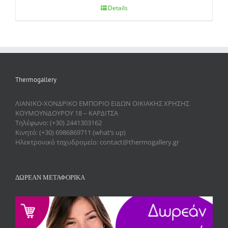
Details
Thermogallery
ΛΙΑΝΙΚΟ-ΧΟΝΔΡΙΚΟ ΕΜΠΟΡΙΟ ΕΙΔΩΝ ΟΙΚΙΑΚΗΣ ΧΡΗΣΗΣ
ΚΟΥΜΟΥΝΔΟΥΡΟΥ 18 – ΚΑΡΔΙΤΣΑ
Τηλέφωνο: (+30) 2441303162
Κινητό: (+30) 6986869711 (what’s up)
Ηλεκτρονικό ταχυδρομείο: contact@thermogallery.gr
ΔΩΡΕΑΝ ΜΕΤΑΦΟΡΙΚΑ