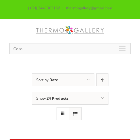
Skip
(+30) 2441303162
|
thermogallery@gmail.com
to
content
Go to...
Sort by
Date
Show
24 Products