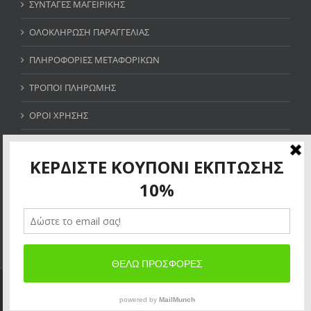
ΣΥΝΤΑΓΕΣ ΜΑΓΕΙΡΙΚΗΣ
ΟΛΟΚΛΗΡΩΣΗ ΠΑΡΑΓΓΕΛΙΑΣ
ΠΛΗΡΟΦΟΡΙΕΣ ΜΕΤΑΦΟΡΙΚΩΝ
ΤΡΟΠΟΙ ΠΛΗΡΩΜΗΣ
ΟΡΟΙ ΧΡΗΣΗΣ
SITE MAP
ΚΕΡΔΙΣΤΕ ΚΟΥΠΟΝΙ ΕΚΠΤΩΣΗΣ 10%
×
Allow thermogallery.gr to send web push
notifications to your desktop.
Powered by SendPulse
Copyright 2018 THERMOGALLERY.GR| All Rights Reserved | Powered
by
ΚΑΤΑΣΚΕΥΗ ΙΣΤΟΣΕΛΙΔΩΝ
SEO
Allow
Don't allow