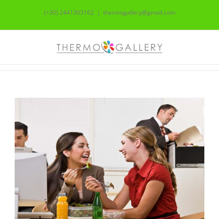
Skip
(+30) 2441303162
|
thermogallery@gmail.com
to
content