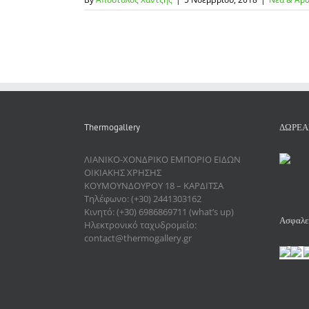
Thermogallery
ΔΩΡΕΑ
ΛΙΑΝΙΚΟ-ΧΟΝΔΡΙΚΟ ΕΜΠΟΡΙΟ ΕΙΔΩΝ
ΟΙΚΙΑΚΗΣ ΧΡΗΣΗΣ
ΚΟΥΜΟΥΝΔΟΥΡΟΥ 18 – ΚΑΡΔΙΤΣΑ
Τηλέφωνο: (+30) 2441303162
Κινητό: (+30) 6986869711 (what’s up)
Ασφαλεί
Ηλεκτρονικό ταχυδρομείο:
contact@thermogallery.gr