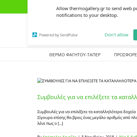
Skip
(+30) 2441303162
|
thermogallery@gmail.com
Allow thermogallery.gr to send web p
to
content
notifications to your desktop.
Don't allow
Powered by SendPulse
ΘΕΡΜΟ ΦΑΓΗΤΟΥ-ΤΑΠΕΡ
ΠΡΟΣΦΟΡΕ
Συμβουλές για να επιλέξετε τα κατα
Συμβουλές για να επιλέξετε τα καταλληλότερα δοχεία 
Σίγουρα επίσης θα βρεις ένας μεγάλο αριθμός από πλ
λένε πως ο [...]
By
Απόστολος Χαντζής
|
5 Νοεμβρίου, 2018
|
Νέα & Άρ