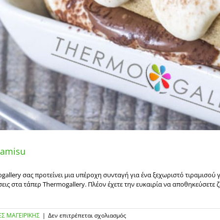
ramisu
allery σας προτείνει μια υπέροχη συνταγή για ένα ξεχωριστό τιραμισού γ
εις στα τάπερ Thermogallery. Πλέον έχετε την ευκαιρία να αποθηκεύσετε 
στο
Σ ΜΑΓΕΙΡΙΚΗΣ
|
Δεν επιτρέπεται σχολιασμός