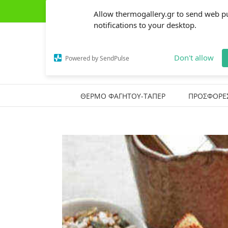
Skip
(+30) 2441303162
|
thermogallery@gmail.com
Allow thermogallery.gr to send web p
to
content
notifications to your desktop.
Don't allow
Powered by SendPulse
ΘΕΡΜΟ ΦΑΓΗΤΟΥ-ΤΑΠΕΡ
ΠΡΟΣΦΟΡΕ