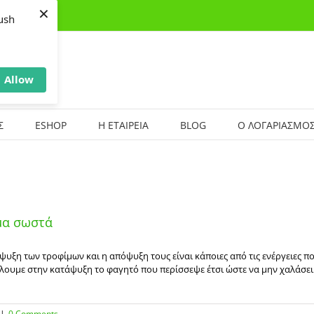
×
ush
Allow
Σ
ESHOP
Η ΕΤΑΙΡΕΙΑ
BLOG
Ο ΛΟΓΑΡΙΑΣΜΟΣ
μα σωστά
υξη των τροφίμων και η απόψυξη τους είναι κάποιες από τις ενέργειες 
λουμε στην κατάψυξη το φαγητό που περίσσεψε έτσι ώστε να μην χαλάσει.
|
0 Comments