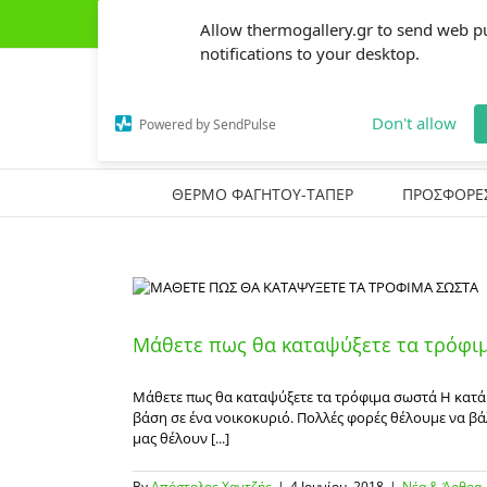
Skip
(+30) 2441303162
|
thermogallery@gmail.com
Allow thermogallery.gr to send web p
to
content
notifications to your desktop.
Don't allow
Powered by SendPulse
ΘΕΡΜΟ ΦΑΓΗΤΟΥ-ΤΑΠΕΡ
ΠΡΟΣΦΟΡΕ
Μάθετε πως θα καταψύξετε τα τρόφι
Μάθετε πως θα καταψύξετε τα τρόφιμα σωστά Η κατάψ
βάση σε ένα νοικοκυριό. Πολλές φορές θέλουμε να βά
μας θέλουν [...]
By
Απόστολος Χαντζής
|
4 Ιουνίου, 2018
|
Νέα & Άρθρα