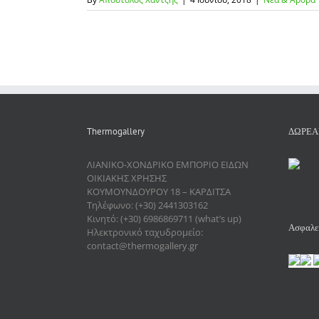
Thermogallery
ΔΩΡΕΑ
ΛΙΑΝΙΚΟ-ΧΟΝΔΡΙΚΟ ΕΜΠΟΡΙΟ ΕΙΔΩΝ
ΟΙΚΙΑΚΗΣ ΧΡΗΣΗΣ
ΚΟΥΜΟΥΝΔΟΥΡΟΥ 18 – ΚΑΡΔΙΤΣΑ
Τηλέφωνο: (+30) 2441303162
Κινητό: (+30) 6986869711 (what’s up)
Ασφαλεί
Ηλεκτρονικό ταχυδρομείο:
contact@thermogallery.gr