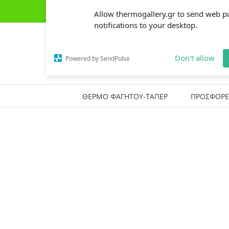
Skip
(+30) 2441303162
|
thermogallery@gmail.com
Allow thermogallery.gr to send web p
to
content
notifications to your desktop.
Don't allow
Powered by SendPulse
ΘΕΡΜΟ ΦΑΓΗΤΟΥ-ΤΑΠΕΡ
ΠΡΟΣΦΟΡΕ