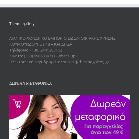
Thermogallery
ΛΙΑΝΙΚΟ-ΧΟΝΔΡΙΚΟ ΕΜΠΟΡΙΟ ΕΙΔΩΝ ΟΙΚΙΑΚΗΣ ΧΡΗΣΗΣ
ΚΟΥΜΟΥΝΔΟΥΡΟΥ 18 – ΚΑΡΔΙΤΣΑ
Τηλέφωνο: (+30) 2441303162
Κινητό: (+30) 6986869711 (what’s up)
Ηλεκτρονικό ταχυδρομείο: contact@thermogallery.gr
ΔΩΡΕΑΝ ΜΕΤΑΦΟΡΙΚΑ