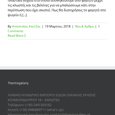
πλαστικά δοχεία στα οποία αποθηκεύουμε από φαγητό μέχρι
τις κλωστές και τις βελόνες για να μπαλώσουμε κάτι στην
περίπτωση που έχει σκιστεί. Πως θα διατηρήσεις το φαγητό στο
ψυγείο ή [...]
By
Απόστολος Χαντζής
|
19 Μαρτίου, 2018
|
Νέα & Άρθρα
|
0
Comments
Read More
Thermogallery
ΛΙΑΝΙΚΟ-ΧΟΝΔΡΙΚΟ ΕΜΠΟΡΙΟ ΕΙΔΩΝ ΟΙΚΙΑΚΗΣ ΧΡΗΣΗΣ
ΚΟΥΜΟΥΝΔΟΥΡΟΥ 18 – ΚΑΡΔΙΤΣΑ
Τηλέφωνο: (+30) 2441303162
Κινητό: (+30) 6986869711 (what’s up)
Ηλεκτρονικό ταχυδρομείο: contact@thermogallery.gr