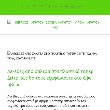
Skip
(+30) 2441303162
|
thermogallery@gmail.com
to
content
Λεκέδες από σάλτσα στα πλαστικά ταπερ;
Δείτε πως θα τους εξαφανίσετε στο άψε
σβήσε!
Λεκέδες από σάλτσα στα πλαστικά ταπερ; Δείτε πως θα τους
εξαφανίσετε στο άψε σβήσε! Τα ταπερ αποτελούν τον
μεγαλύτερο σύμμαχο ενός νοικοκυριού! Είναι εκείνα τα