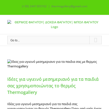
Skip
(+30) 2441303162
|
thermogallery@gmail.com
to
content
Go to...
Ιδέες για υγιεινό μεσημεριανό για τα παιδιά
σας χρησιμοποιώντας το θερμός
Thermogallery
Ιδέες για υγιεινό μεσημεριανό για τα παιδιά σας
χρησιμοποιώντας το θερμός Thermogallery Όσοι από εσάς έχετε