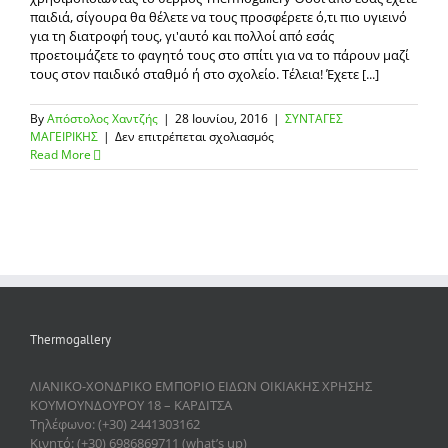
παιδιά, σίγουρα θα θέλετε να τους προσφέρετε ό,τι πιο υγιεινό
για τη διατροφή τους, γι'αυτό και πολλοί από εσάς
προετοιμάζετε το φαγητό τους στο σπίτι για να το πάρουν μαζί
τους στον παιδικό σταθμό ή στο σχολείο. Τέλεια! Έχετε [...]
By
Απόστολος Χαντζής
|
28 Ιουνίου, 2016
|
ΣΥΝΤΑΓΕΣ
στο
ΜΑΓΕΙΡΙΚΗΣ
|
Δεν επιτρέπεται σχολιασμός
Ιδέες
Read More
για
υγιεινό
μεσημεριανό
για
τα
παιδιά
σας
χρησιμοποιώντας
το
θερμός
Thermogallery
Thermogallery
ΛΙΑΝΙΚΟ-ΧΟΝΔΡΙΚΟ ΕΜΠΟΡΙΟ ΕΙΔΩΝ ΟΙΚΙΑΚΗΣ ΧΡΗΣΗΣ
ΚΟΥΜΟΥΝΔΟΥΡΟΥ 18 – ΚΑΡΔΙΤΣΑ
Τηλέφωνο: (+30) 2441303162
Κινητό: (+30) 6986869711 (what’s up)