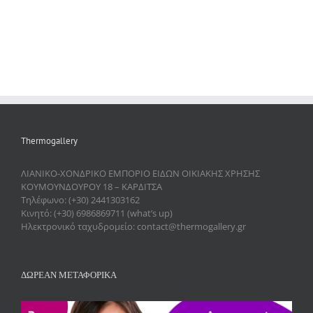
Thermogallery
ΛΙΑΝΙΚΟ-ΧΟΝΔΡΙΚΟ ΕΜΠΟΡΙΟ ΕΙΔΩΝ ΟΙΚΙΑΚΗΣ ΧΡΗΣΗΣ
ΚΟΥΜΟΥΝΔΟΥΡΟΥ 18 – ΚΑΡΔΙΤΣΑ
Τηλέφωνο: (+30) 2441303162
Κινητό: (+30) 6986869711 (what’s up)
Ηλεκτρονικό ταχυδρομείο: contact@thermogallery.gr
ΔΩΡΕΑΝ ΜΕΤΑΦΟΡΙΚΑ