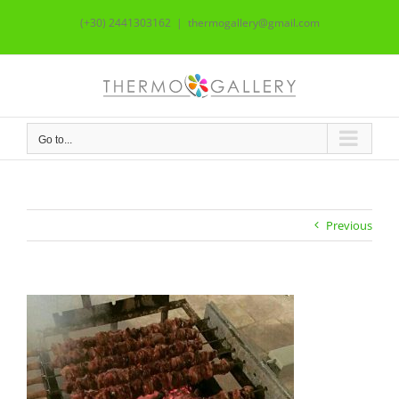
Skip
(+30) 2441303162
|
thermogallery@gmail.com
to
content
Go to...
Previous