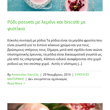
Ρόδι possets με λεμόνι και biscotti με
φιστίκια
Εύκολη συνταγή με ρόδια Τα ρόδια είναι τα μεγάλα φρούτα που
είναι γνωστά για το έντονο κόκκινο χρώμα και για τους
βρώσιμους σπόρους τους. Σήμερα, μετά από σχεδόν έναν αιώνα
επιστημονικής έρευνας, τα ρόδια είναι δικαιωματικά γνωστά ως
μία από τις υπερτροφές. Κάποιοι ειδικοί αναφέρονται στο χυμό
ροδιού ως τον σούπερ χυμό. Αυτός ο νόστιμος [...]
By
Απόστολος Χαντζής
|
29 Νοεμβρίου, 2016
|
ΣΥΝΤΑΓΕΣ
στο
ΜΑΓΕΙΡΙΚΗΣ
|
Δεν επιτρέπεται σχολιασμός
Ρόδι
Read More
possets
με
λεμόνι
και
biscotti
με