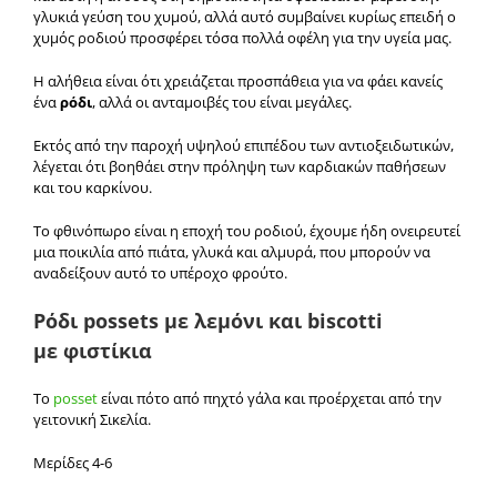
γλυκιά γεύση του χυμού, αλλά αυτό συμβαίνει κυρίως επειδή ο
χυμός ροδιού προσφέρει τόσα πολλά οφέλη για την υγεία μας.
Η αλήθεια είναι ότι χρειάζεται προσπάθεια για να φάει κανείς
ένα
ρόδι
, αλλά οι ανταμοιβές του είναι μεγάλες.
Εκτός από την παροχή υψηλού επιπέδου των αντιοξειδωτικών,
λέγεται ότι βοηθάει στην πρόληψη των καρδιακών παθήσεων
και του καρκίνου.
Το φθινόπωρο είναι η εποχή του ροδιού, έχουμε ήδη ονειρευτεί
μια ποικιλία από πιάτα, γλυκά και αλμυρά, που μπορούν να
αναδείξουν αυτό το υπέροχο φρούτο.
Ρόδι possets με λεμόνι και biscotti
με
φιστίκια
To
posset
είναι πότο από πηχτό γάλα και προέρχεται από την
γειτονική Σικελία.
Μερίδες 4-6