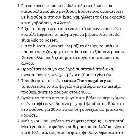
Για να κάνετε το posset, βάλτε όλα τα υλικά σε μια
κατσαρόλα μεσαίου μεγέθους. Βράστε ενώ ανακατεύετε
με ένα σύρμα, στη συνέχεια, χαμηλώστε τη θερμοκρασία
και σιγοβράστε για 4 λεπτά.
Ρίξτε το μείγμα μέσα από ένα λεπτό κόσκινο και με ένα
κουτάλι ξαφρίστε το μείγμα για να βεβαιωθείτε ότι θα
είναι λείο το posset.
Για το biscotti, ανακατέψτε μαζί το αλεύρι, το μπέικιν
πάουντερ, τη ζάχαρη, τα φιστίκια και το ξύσμα λεμονιού.
Σε ένα άλλο μπολ χτυπήστε τα αυγά και το κρόκο του
αυγού.
Προσθέστε το αυγό στα ξηρά συστατικά σταδιακά,
ανακατεύοντας συνεχώς μέχρι η ζύμη να γίνει ένα.
Τοποθετήστε το σε ένα
τάπερ Thermogallery
και
τοποθετείστε το στο ψυγείο για μία ώρα. Εν τω μεταξύ,
προθερμάνετε το φούρνο στους 180C.
Βγάλτε το τάπερ από το ψυγείο και βάλτε το περιεχόμενο
σε ένα ταψί επενδεδυμένο με χαρτί ψησίματος. Βάλτε το
στο φούρνο για 20 λεπτά και στη συνέχεια αφήστε το να
κρυώσει.
Μόλις κρυώσει, κόβεται το σε φέτες πάχους 1 εκατοστού.
Μετά γυρίστε το φούρνο σε θερμοκρασία 140C και ψήστε
για 6-10 λεπτά, έως ότου οι φέτες ψηθούν. Αφαιρέστε το