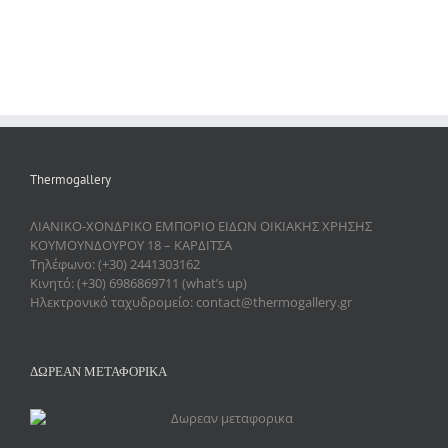
Thermogallery
ΛΙΑΝΙΚΟ-ΧΟΝΔΡΙΚΟ ΕΜΠΟΡΙΟ ΕΙΔΩΝ ΟΙΚΙΑΚΗΣ ΧΡΗΣΗΣ
ΚΟΥΜΟΥΝΔΟΥΡΟΥ 18 – ΚΑΡΔΙΤΣΑ
Τηλέφωνο: (+30) 2441303162
Κινητό: (+30) 6986869711 (what’s up)
Ηλεκτρονικό ταχυδρομείο: contact@thermogallery.gr
ΔΩΡΕΑΝ ΜΕΤΑΦΟΡΙΚΑ