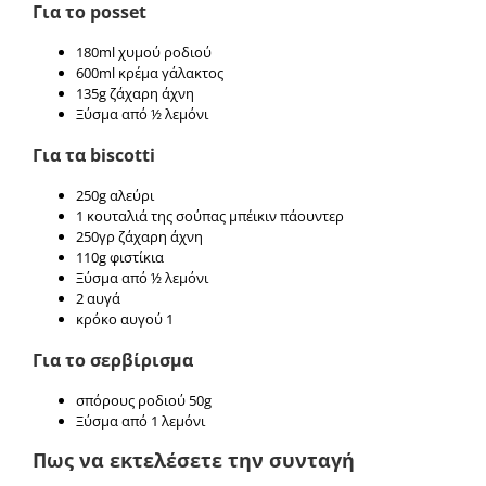
Για το posset
180ml χυμού ροδιού
600ml κρέμα γάλακτος
135g ζάχαρη άχνη
Ξύσμα από ½ λεμόνι
Για τα biscotti
250g αλεύρι
1 κουταλιά της σούπας μπέικιν πάουντερ
250γρ ζάχαρη άχνη
110g φιστίκια
Ξύσμα από ½ λεμόνι
2 αυγά
κρόκο αυγού 1
Για το σερβίρισμα
σπόρους ροδιού 50g
Ξύσμα από 1 λεμόνι
Πως να εκτελέσετε την συνταγή