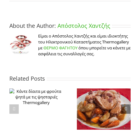
Ρόδι
possets
με
λεμόνι
και
About the Author:
Απόστολος Χαντζής
biscotti
με
Είμαι ο Απόστολος Χαντζής και είμαι ιδιοκτήτης
φιστίκια
του Ηλεκτρονικού Καταστήματος Thermogallery
με
ΘΕΡΜΟ ΦΑΓΗΤΟΥ
όπου μπορείτε να κάνετε με
ασφάλεια τις συναλλαγές σας.
Related Posts
ς
Συνταγή για χοιρινό
Συνταγή για αλμυρή
μπούτι γεμιστό με
τάρτα με μανιτάρια
λουκάνικο