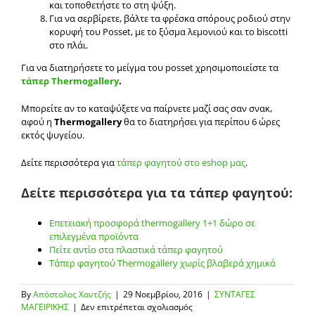
και τοποθετήστε το στη ψύξη.
Για να σερβίρετε, βάλτε τα φρέσκα σπόρους ροδιού στην
κορυφή του Posset, με το ξύσμα λεμονιού και τo biscotti
στο πλάι.
Για να διατηρήσετε το μείγμα του posset χρησιμοποιείστε τα
τάπερ Thermogallery
.
Μπορείτε αν το καταψύξετε να παίρνετε μαζί σας σαν σνακ,
αφού η
Thermogallery
θα το διατηρήσει για περίπου 6 ώρες
εκτός ψυγείου.
Δείτε περισσότερα για
τάπερ φαγητού στο eshop μας
.
Δείτε περισσότερα για τα τάπερ φαγητού:
Επετειακή προσφορά thermogallery 1+1 δώρο σε
επιλεγμένα προϊόντα
Πείτε αντίο στα πλαστικά τάπερ φαγητού
Τάπερ φαγητού Thermogallery χωρίς βλαβερά χημικά
By
Απόστολος Χαντζής
|
29 Νοεμβρίου, 2016
|
ΣΥΝΤΑΓΕΣ
στο
ΜΑΓΕΙΡΙΚΗΣ
|
Δεν επιτρέπεται σχολιασμός