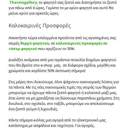
Thermogallery
, το φαγητό σας ζεστό και διατηρήστε το ζεστό
για πάνω από 6 ώρες. Γεμίστε το με κρύο φαγητό και αυτό θα
μείνει κρύο για αρκετές ώρες.
Καλοκαιρινές Προσφορές
Αποκτήστε τώρα επιλεγμένα προϊόντα από τις αγαπημένες σας
σειρές
θερμό φαγητού
,
σε
καλοκαιρινές προσφορές σε
τάπερ φαγητού
που αγγίζουν το 50%.
Διαλέξτε ανάμεσα από μια τεράστια ποικιλία δοχείων φαγητού
που θα βρείτε στο e-shop
μας, σε διάφορα σχέδια, μεγέθη και
χρώματα και κερδίστε 50% έκπτωση σήμερα!
Στις μέρες που διανύουμε, όλοι ψάχνουν οικονομικές λύσεις για
τα πάντα. Με τις νέες οικονομικές τιμές της σειράς των θερμών
μπορούμε να έχουμε πάντα ζεστό φαγητό ή κολατσιό μαζί μας,
έτσι ώστε να μη χρειάζεται να δώσουμε παραπάνω χρήματα. Στη
δουλειά, στο σχολείο, στο ταξίδι, μπορούμε να απολαύσουμε
ένα ζεστό γεύμα ή λιχουδιές.
Κάντε σήμερα κιόλας μια αγορά από το ηλεκτρονικό μας
κατάστημα με ασφάλεια και ταχύτητα. Για αγορές,