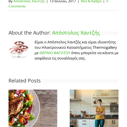
By
Απόστολος Χαντζής
|
13 Ιουνίου, 2017
|
Νέα & Άρθρα
|
0
Comments
About the Author:
Απόστολος Χαντζής
Είμαι ο Απόστολος Χαντζής και είμαι ιδιοκτήτης
του Ηλεκτρονικού Καταστήματος Thermogallery
με
ΘΕΡΜΟ ΦΑΓΗΤΟΥ
όπου μπορείτε να κάνετε με
ασφάλεια τις συναλλαγές σας.
Related Posts
Συμβουλές για να
Πως να οργανώσετε
επιλέξετε τα
καλύτερα την κουζίνα
ς;
καταλληλότερα
σας
α
δοχεία αποθήκευσης
τροφίμων