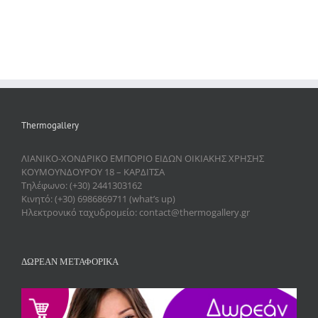
Thermogallery
ΛΙΑΝΙΚΟ-ΧΟΝΔΡΙΚΟ ΕΜΠΟΡΙΟ ΕΙΔΩΝ ΟΙΚΙΑΚΗΣ ΧΡΗΣΗΣ
ΚΟΥΜΟΥΝΔΟΥΡΟΥ 18 – ΚΑΡΔΙΤΣΑ
Τηλέφωνο: (+30) 2441303162
Κινητό: (+30) 6986869711 (what’s up)
Ηλεκτρονικό ταχυδρομείο: contact@thermogallery.gr
ΔΩΡΕΑΝ ΜΕΤΑΦΟΡΙΚΑ