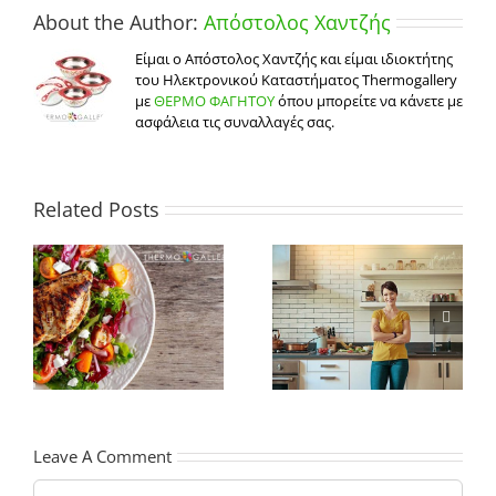
About the Author:
Απόστολος Χαντζής
Είμαι ο Απόστολος Χαντζής και είμαι ιδιοκτήτης
του Ηλεκτρονικού Καταστήματος Thermogallery
με
ΘΕΡΜΟ ΦΑΓΗΤΟΥ
όπου μπορείτε να κάνετε με
ασφάλεια τις συναλλαγές σας.
Related Posts
Συμβουλές για να
Πως να οργανώσετε
επιλέξετε τα
καλύτερα την κουζίνα
ς;
καταλληλότερα
σας
α
δοχεία αποθήκευσης
τροφίμων
Leave A Comment
Comment