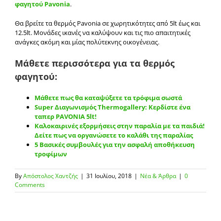
φαγητού Pavonia
.
Θα βρείτε τα θερμός Pavonia σε χωρητικότητες από 5lt έως και
12.5lt. Μονάδες ικανές να καλύψουν και τις πιο απαιτητικές
ανάγκες ακόμη και μίας πολύτεκνης οικογένειας.
Μάθετε περισσότερα για τα θερμός
φαγητού:
Μάθετε πως θα καταψύξετε τα τρόφιμα σωστά
Super Διαγωνισμός Thermogallery: Κερδίστε ένα
ταπερ PAVONIA 5lt!
Καλοκαιρινές εξορμήσεις στην παραλία με τα παιδιά!
Δείτε πως να οργανώσετε το καλάθι της παραλίας
5 Βασικές συμβουλές για την ασφαλή αποθήκευση
τροφίμων
By
Απόστολος Χαντζής
|
31 Ιουλίου, 2018
|
Νέα & Άρθρα
|
0
Comments