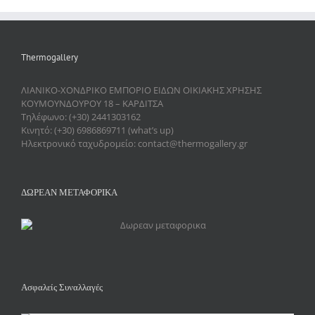
Thermogallery
ΛΙΑΝΙΚΟ-ΧΟΝΔΡΙΚΟ ΕΜΠΟΡΙΟ ΕΙΔΩΝ ΟΙΚΙΑΚΗΣ ΧΡΗΣΗΣ
ΚΟΥΜΟΥΝΔΟΥΡΟΥ 18 – ΚΑΡΔΙΤΣΑ
Τηλέφωνο: (+30) 2441303162
Κινητό: (+30) 6986869711 (what’s up)
Ηλεκτρονικό ταχυδρομείο: contact@thermogallery.gr
ΔΩΡΕΑΝ ΜΕΤΑΦΟΡΙΚΑ
Ασφαλείς Συναλλαγές