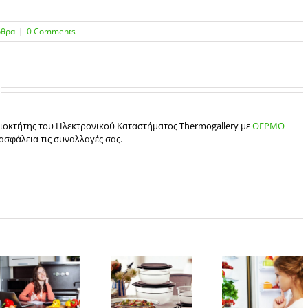
ρθρα
|
0 Comments
ιδιοκτήτης του Ηλεκτρονικού Καταστήματος Thermogallery με
ΘΕΡΜΟ
ασφάλεια τις συναλλαγές σας.
3 Τρόποι για
5 tips ώστε να
να
εξαφανίσετε
οργανώσετε
τις άσχημες