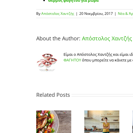
Θερμός φαγητού για μωρά
By
Απόστολος Χαντζής
|
20 Νοεμβρίου, 2017
|
Νέα & Ά
About the Author:
Απόστολος Χαντζής
Είμαι ο Απόστολος Χαντζής και είμαι 
ΦΑΓΗΤΟΥ
όπου μπορείτε να κάνετε με 
Related Posts
Τι θα κάνετε
Συμβουλές
το φαγητό
για να
που
Πως να
επιλέξετε τα
περίσσεψε τις
οργανώσετε
καταλληλότερα