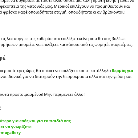
ρεί να συγκριθεί με τίποτε άλλο οπότε μια καλή πρώτη κίνηση είναι να
φεκοπτεία της γειτονιάς μας. Μερικοί επιλέγουν να προμηθευτούν και
ά φρέσκο καφέ οποιαδήποτε στιγμή, οπουδήποτε κι αν βρίσκονται!
τις λειτουργίες της καθεμίας και επιλέξτε εκείνη που θα σας βολέψει
ορμήσεων μπορείτε να επιλέξετε και κάποια από τις φορητές καφετέριες.
φέ
 περισσότερες ώρες θα πρέπει να επιλέξετε και το κατάλληλο
θερμός για
ίναι ιδανικά για να διατηρούν την θερμοκρασία αλλά και την γεύση και
όλυτα προετοιμασμένοι! Μην περιμένετε άλλο!
:
ερο για εσάς και για τα παιδιά σας
ει να γνωρίζετε
rmogallery